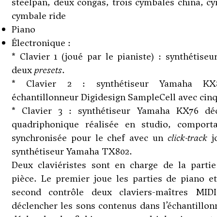
steelpan, deux congas, trois cymbales china, cy
cymbale ride
Piano
Électronique :
* Clavier 1 (joué par le pianiste) : synthétis
deux
presets
.
* Clavier 2 : synthétiseur Yamaha KX
échantillonneur Digidesign SampleCell avec cin
* Clavier 3 : synthétiseur Yamaha KX76 dé
quadriphonique réalisée en studio, comport
synchronisée pour le chef avec un
click-track
j
synthétiseur Yamaha TX802.
Deux claviéristes sont en charge de la partie
pièce. Le premier joue les parties de piano et
second contrôle deux claviers-maîtres MID
déclencher les sons contenus dans l’échantillonn