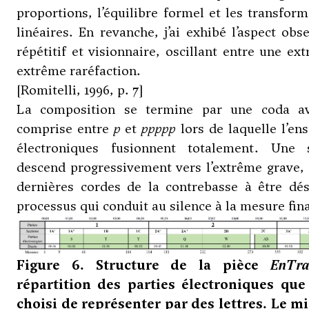
proportions, l’équilibre formel et les transform
linéaires. En revanche, j’ai exhibé l’aspect obs
répétitif et visionnaire, oscillant entre une ex
extrême raréfaction.
[Romitelli, 1996, p. 7]
La composition se termine par une coda a
comprise entre
p
et
ppppp
lors de laquelle l’en
électroniques fusionnent totalement. Une 
descend progressivement vers l’extrême grave,
dernières cordes de la contrebasse à être dé
processus qui conduit au silence à la mesure fina
Figure 6. Structure de la pièce
EnTra
répartition des parties électroniques qu
choisi de représenter par des lettres. Le m