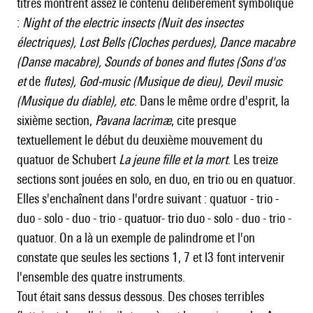
titres montrent assez le contenu délibérément symbolique
:
Night of the electric insects (Nuit des insectes
électriques), Lost Bells (Cloches perdues), Dance macabre
(Danse macabre), Sounds of bones and flutes (Sons d'os
et
de
flutes), God-music (Musique de dieu), Devil music
(Musique du diable), etc
. Dans le même ordre d'esprit, la
sixième section,
Pavana lacrimæ
, cite presque
textuellement le début du deuxième mouvement du
quatuor de Schubert
La jeune fille et la mort
. Les treize
sections sont jouées en solo, en duo, en trio ou en quatuor.
Elles s'enchaînent dans l'ordre suivant : quatuor - trio -
duo - solo - duo - trio - quatuor- trio duo - solo - duo - trio -
quatuor. On a là un exemple de palindrome et l'on
constate que seules les sections 1, 7 et l3 font intervenir
l'ensemble des quatre instruments.
Tout était sans dessus dessous. Des choses terribles