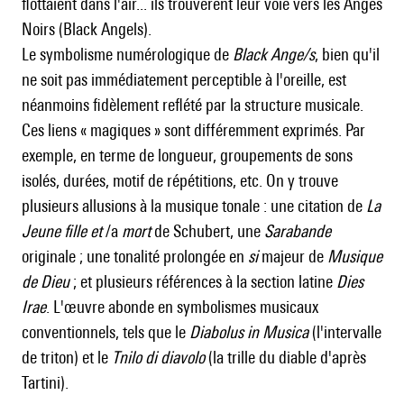
flottaient dans l'air... ils trouvèrent leur voie vers les Anges
Noirs (Black Angels).
Le symbolisme numérologique de
Black Ange/s
, bien qu'il
ne soit pas immédiatement perceptible à l'oreille, est
néanmoins fidèlement reflété par la structure musicale.
Ces liens « magiques » sont différemment exprimés. Par
exemple, en terme de longueur, groupements de sons
isolés, durées, motif de répétitions, etc. On y trouve
plusieurs allusions à la musique tonale : une citation de
La
Jeune
fille et
/a
mort
de Schubert, une
Sarabande
originale ; une tonalité prolongée en
si
majeur de
Musique
de Dieu
; et plusieurs références à la section latine
Dies
Irae
. L'œuvre abonde en symbolismes musicaux
conventionnels, tels que le
Diabolus in Musica
(l'intervalle
de triton) et le
Tnilo di diavolo
(la trille du diable d'après
Tartini).