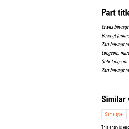
Part tit
Etwas bewegt 
Bewegt (animé
Zart bewegt (
Langsam, marci
Sehr langsam
Zart bewegt (
simila
Same type
This entry is en