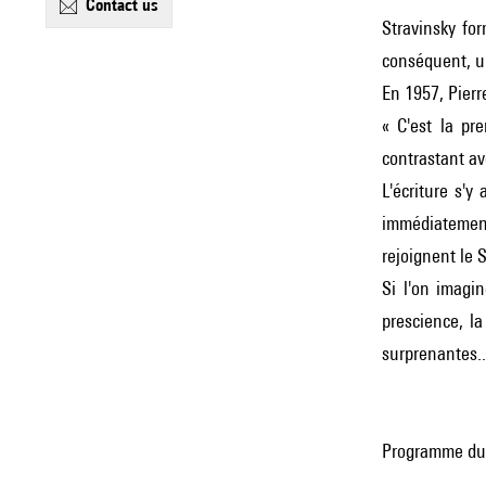
contact us
Stravinsky
for
conséquent, un
En 1957, Pier
« C'est la pr
contrastant av
L'écriture s'y
immédiatement
rejoignent le
S
Si l'on imagi
prescience, l
surprenantes..
Programme du 