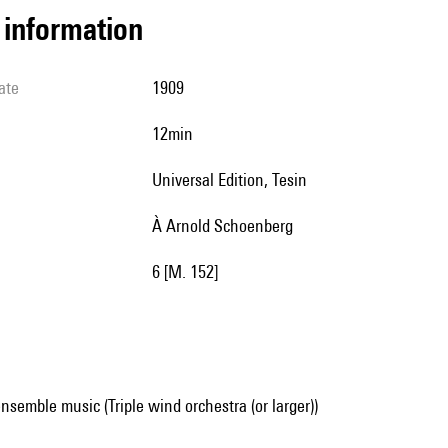
l information
ate
1909
12min
Universal Edition, Tesin
à Arnold Schoenberg
6 [M. 152]
nsemble music (Triple wind orchestra (or larger))