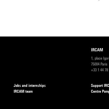
IRCAM
1, place Igo
75004 Paris
+33 1 44 78
Jobs and internships
Support I
IRCAM team
Centre Pom