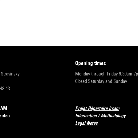
opening times
r-Stravinsky
Monday through Friday 9:30am-7
Closed Saturday and Sunday
 48 43
RCAM
Projet Répertoire Ircam
pidou
Information / Methodology
Legal Notes