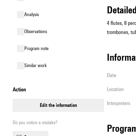
detail
analysis
4 flutes, 8 per
observations
trombones, tu
Program note
informa
similar work
date
location
action
interpreters
edit the information
Do you notice a mistake?
Progra