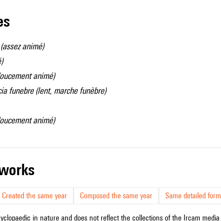
les
(assez animé)
)
doucement animé)
a funebre (lent, marche funèbre)
doucement animé)
r works
Created the same year
Composed the same year
Same detailed form
cyclopaedic in nature and does not reflect the collections of the Ircam media l