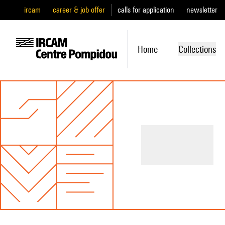
ircam
career & job offer
calls for application
newsletter
Home
Collections