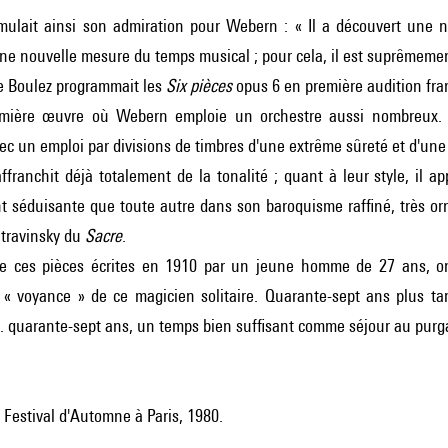
mulait ainsi son admiration pour Webern : « Il a découvert une n
e nouvelle mesure du temps musical ; pour cela, il est suprêmement
re Boulez programmait les
Six pièces
opus 6 en première audition fran
emière œuvre où Webern emploie un orchestre aussi nombreux. Il l
ec un emploi par divisions de timbres d'une extrême sûreté et d'une 
 affranchit déjà totalement de la tonalité ; quant à leur style, il
 séduisante que toute autre dans son baroquisme raffiné, très orn
travinsky
du
Sacre
.
ne ces pièces écrites en 1910 par un jeune homme de 27 ans, on
a « voyance » de ce magicien solitaire. Quarante-sept ans plus ta
. quarante-sept ans, un temps bien suffisant comme séjour au purgatoi
Festival d'Automne à Paris, 1980.