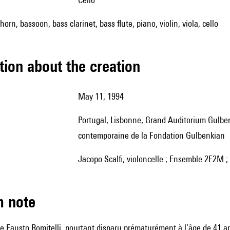
horn, bassoon, bass clarinet, bass flute, piano, violin, viola, cello
tion about the creation
May 11, 1994
Portugal, Lisbonne, Grand Auditorium Gulbenkian, dans le cadre de Rencontres de musique
contemporaine de la Fondation Gulbenkian
Jacopo Scalfi, violoncelle ; Ensemble 2E2M 
m note
e Fausto Romitelli, pourtant disparu prématurément à l’âge de 41 