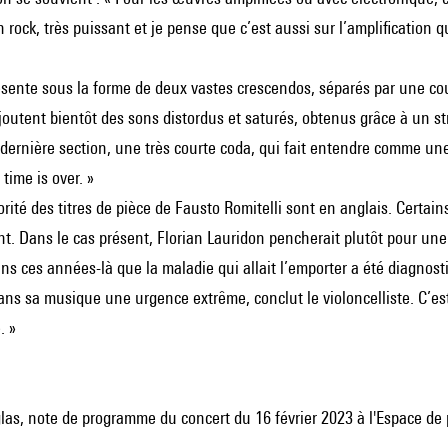
rock, très puissant et je pense que c’est aussi sur l’amplification qu
sente sous la forme de deux vastes crescendos, séparés par une cour
joutent bientôt des sons distordus et saturés, obtenus grâce à un st
dernière section, une très courte coda, qui fait entendre comme une 
r time is over. »
rité des titres de pièce de Fausto Romitelli sont en anglais. Certai
ent. Dans le cas présent, Florian Lauridon pencherait plutôt pour une 
s ces années-là que la maladie qui allait l’emporter a été diagnost
ns sa musique une urgence extrême, conclut le violoncelliste. C’es
. »
las, note de programme du concert du 16 février 2023 à l'Espace de p