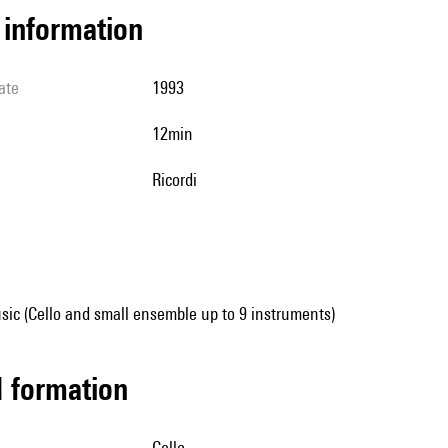
l information
ate
1993
12min
Ricordi
ic (Cello and small ensemble up to 9 instruments)
ed formation
cello