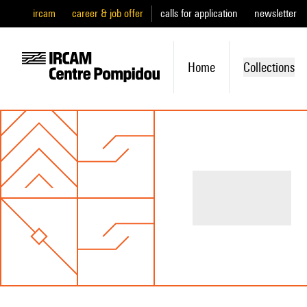
ircam
career & job offer
calls for application
newsletter
Home
Collections