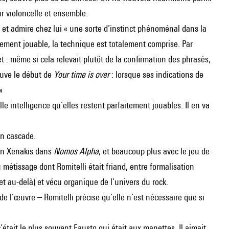
r violoncelle et ensemble.
r et admire chez lui « une sorte d’instinct phénoménal dans la
tement jouable, la technique est totalement comprise. Par
et : même si cela relevait plutôt de la confirmation des phrasés,
euve le début de
Your time is over
: lorsque ses indications de
»
lle intelligence qu’elles restent parfaitement jouables. Il en va
en cascade.
’un Xenakis dans
Nomos Alpha
, et beaucoup plus avec le jeu de
métissage dont Romitelli était friand, entre formalisation
et au-delà) et vécu organique de l’univers du rock.
de l’œuvre – Romitelli précise qu’elle n’est nécessaire que si
’était le plus souvent Fausto qui était aux manettes. Il aimait