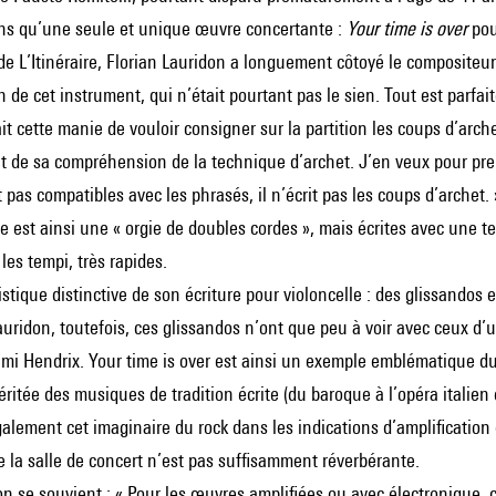
ons qu’une seule et unique œuvre concertante :
Your time is over
pou
 de L’Itinéraire, Florian Lauridon a longuement côtoyé le compositeu
de cet instrument, qui n’était pourtant pas le sien. Tout est parfai
ait cette manie de vouloir consigner sur la partition les coups d’arch
t de sa compréhension de la technique d’archet. J’en veux pour pr
 pas compatibles avec les phrasés, il n’écrit pas les coups d’archet. 
te est ainsi une « orgie de doubles cordes », mais écrites avec une te
es tempi, très rapides.
istique distinctive de son écriture pour violoncelle : des glissandos 
auridon, toutefois, ces glissandos n’ont que peu à voir avec ceux d
imi Hendrix. Your time is over est ainsi un exemple emblématique du 
ritée des musiques de tradition écrite (du baroque à l’opéra italien 
alement cet imaginaire du rock dans les indications d’amplification 
e la salle de concert n’est pas suffisamment réverbérante.
on se souvient : « Pour les œuvres amplifiées ou avec électronique, c