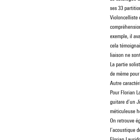
ses 33 partiti
Violoncelliste
compréhension 
exemple, il av
cela témoignai
liaison ne sont
La partie solis
de même pour l
Autre caractér
Pour Florian L
guitare d’un J
méticuleuse hé
On retrouve ég
l’acoustique d
Florian Laurid