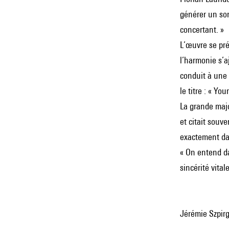
générer un son 
concertant. »
L’œuvre se pré
l’harmonie s’a
conduit à une 
le titre : « You
La grande majo
et citait souv
exactement dan
« On entend da
sincérité vitale
Jérémie Szpirg