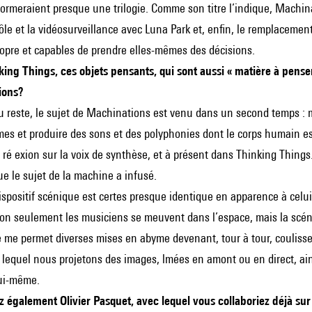
s formeraient presque une trilogie. Comme son titre l’indique, Machin
ôle et la vidéosurveillance avec Luna Park et, enfin, le remplace
ropre et capables de prendre elles-mêmes des décisions.
king Things, ces objets pensants, qui sont aussi « matière à penser 
ions?
 reste, le sujet de Machinations est venu dans un second temps : mon i
mes et produire des sons et des polyphonies dont le corps humain e
ré exion sur la voix de synthèse, et à présent dans Thinking Thing
ue le sujet de la machine a infusé.
spositif scénique est certes presque identique en apparence à celui 
: non seulement les musiciens se meuvent dans l’espace, mais la scén
ne me permet diverses mises en abyme devenant, tour à tour, coulisses,
 lequel nous projetons des images, lmées en amont ou en direct, ain
ui-même.
 également Olivier Pasquet, avec lequel vous collaboriez déjà su