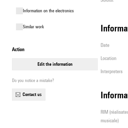
Information on the electronics
informa
similar work
date
action
location
edit the information
interpreters
Do you notice a mistake?
Informa
contact us
RIM (réalisateur(s) en informatique
musicale)