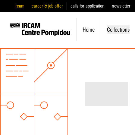
ircam
career & job offer
calls for application
newsletter
Home
Collections