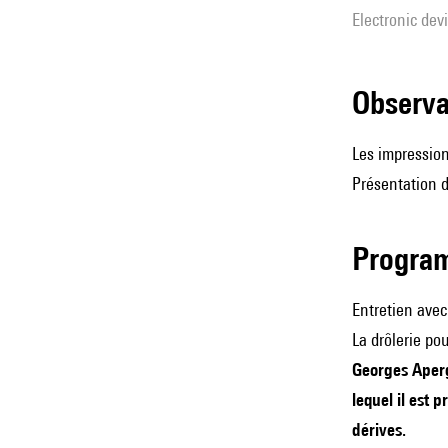
Electronic dev
observ
Les impressions
Présentation d
Progra
Entretien ave
La drôlerie pou
Georges Apergh
lequel il est 
dérives.