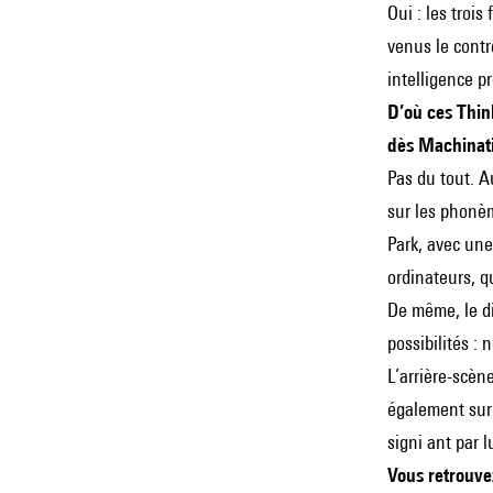
Oui : les troi
venus le contr
intelligence p
D’où ces Thin
dès Machinat
Pas du tout. Au
sur les phonè
Park, avec une 
ordinateurs, q
De même, le di
possibilités 
L’arrière-scè
également sur
signi ant par l
Vous retrouvez