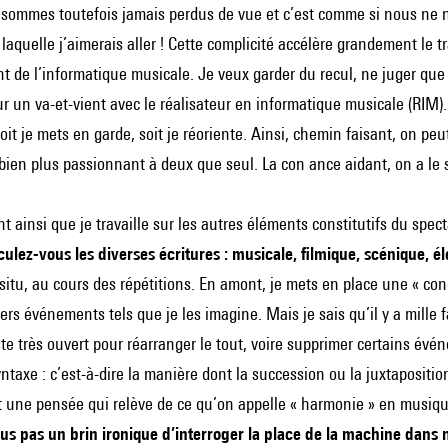
ommes toutefois jamais perdus de vue et c’est comme si nous ne nous
laquelle j’aimerais aller ! Cette complicité accélère grandement le t
de l’informatique musicale. Je veux garder du recul, ne juger que par 
 un va-et-vient avec le réalisateur en informatique musicale (RIM). J
soit je mets en garde, soit je réoriente. Ainsi, chemin faisant, on peu
bien plus passionnant à deux que seul. La con ance aidant, on a le
t ainsi que je travaille sur les autres éléments constitutifs du specta
lez-vous les diverses écritures : musicale, filmique, scénique, é
n situ, au cours des répétitions. En amont, je mets en place une « c
ivers événements tels que je les imagine. Mais je sais qu’il y a mill
ste très ouvert pour réarranger le tout, voire supprimer certains é
syntaxe : c’est-à-dire la manière dont la succession ou la juxtapos
 une pensée qui relève de ce qu’on appelle « harmonie » en musiqu
s pas un brin ironique d’interroger la place de la machine dans nos