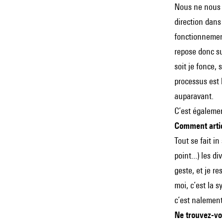
Nous ne nous s
direction dans 
fonctionnement 
repose donc sur
soit je fonce, 
processus est 
auparavant.
C’est égalemen
Comment articu
Tout se fait i
point...) les d
geste, et je re
moi, c’est la 
c’est nalement
Ne trouvez-vou