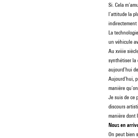
Si. Cela m’amus
l’attitude la p
indirectement 
La technologie
un véhicule a
Au xviiie sièc
synthétiser l
aujourd’hui de
Aujourd’hui, po
manière qu’on
Je suis de ce p
discours artist
manière dont 
Nous en arrivo
On peut bien su