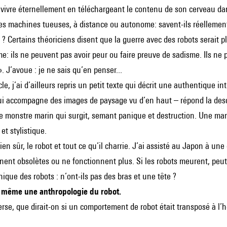
vivre éternellement en téléchargeant le contenu de son cerveau dans
es machines tueuses, à distance ou autonome: savent-ils réellement
 ? Certains théoriciens disent que la guerre avec des robots serait
âme: ils ne peuvent pas avoir peur ou faire preuve de sadisme. Ils ne
. J’avoue : je ne sais qu’en penser...
le, j’ai d’ailleurs repris un petit texte qui décrit une authentique int
i accompagne des images de paysage vu d’en haut – répond la descr
e monstre marin qui surgit, semant panique et destruction. Une maniè
 et stylistique.
 bien sûr, le robot et tout ce qu’il charrie. J’ai assisté au Japon à u
nent obsolètes ou ne fonctionnent plus. Si les robots meurent, peut
que des robots : n’ont-ils pas des bras et une tête ?
 même une anthropologie du robot.
nverse, que dirait-on si un comportement de robot était transposé à