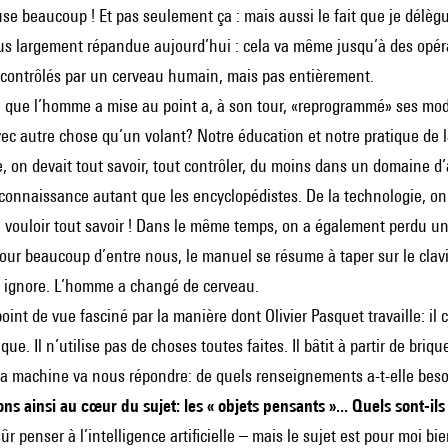
e beaucoup ! Et pas seulement ça : mais aussi le fait que je délègu
lus largement répandue aujourd’hui : cela va même jusqu’à des opéra
contrôlés par un cerveau humain, mais pas entièrement.
 que l’homme a mise au point a, à son tour, «reprogrammé» ses mod
vec autre chose qu’un volant? Notre éducation et notre pratique de 
le, on devait tout savoir, tout contrôler, du moins dans un domaine d
a connaissance autant que les encyclopédistes. De la technologie, on 
 vouloir tout savoir ! Dans le même temps, on a également perdu u
ur beaucoup d’entre nous, le manuel se résume à taper sur le clavier
 ignore. L’homme a changé de cerveau.
oint de vue fasciné par la manière dont Olivier Pasquet travaille: il
ique. Il n’utilise pas de choses toutes faites. Il bâtit à partir de b
la machine va nous répondre: de quels renseignements a-t-elle beso
ns ainsi au cœur du sujet: les « objets pensants »... Quels sont-il
̂r penser à l’intelligence artificielle – mais le sujet est pour moi bi