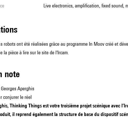
ice
live electronics, amplification, fixed sound, 
ations
 robots ont été réalisées grâce au programme In Moov créé et dév
e la pièce
à lire sur le site de l'Ircam
.
m note
c Georges Aperghis
r conjurer le réel
is, Thinking Things est votre troisième projet scénique avec l’
produit, il reprend également la structure de base du dispositif sce