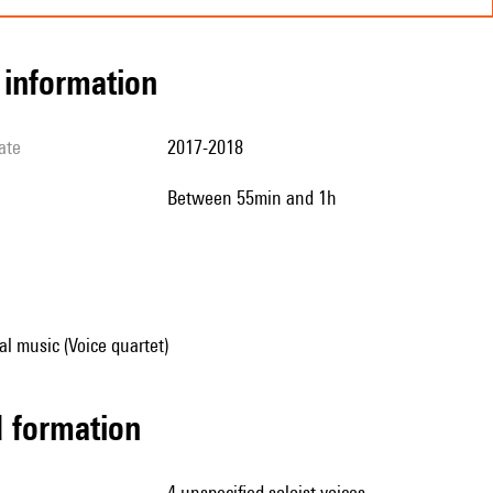
l information
ate
2017-2018
between 55min and 1h
al music (Voice quartet)
ed formation
4 unspecified soloist voices