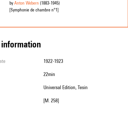
by
Anton Webern
(1883
-1945
)
[Symphonie de chambre n°1]
l information
ate
1922-1923
22min
Universal Edition, Tesin
[M. 258]