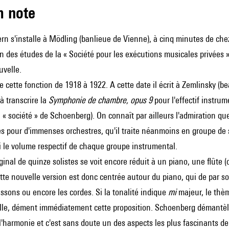
m note
rn
s'installe à Mödling (banlieue de Vienne), à cinq minutes de che
ion des études de la « Société pour les exécutions musicales privées »
uvelle.
 cette fonction de 1918 à 1922. A cette date il écrit à
Zemlinsky
(be
 à transcrire la
Symphonie de chambre, opus 9
pour l'effectif instru
a « société » de Schoenberg). On connaît par ailleurs l'admiration qu
 pour d'immenses orchestres, qu'il traite néanmoins en groupe de sol
i le volume respectif de chaque groupe instrumental.
original de quinze solistes se voit encore réduit à un piano, une flûte
ette nouvelle version est donc centrée autour du piano, qui de par s
bassons ou encore les cordes. Si la tonalité indique
mi
majeur, le thèm
elle, dément immédiatement cette proposition. Schoenberg démantèle 
l'harmonie et c'est sans doute un des aspects les plus fascinants 