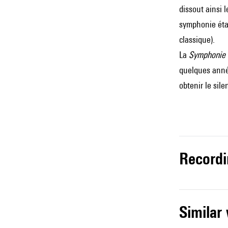
dissout ainsi 
symphonie éta
classique).
La
Symphonie 
quelques anné
obtenir le silen
record
simila