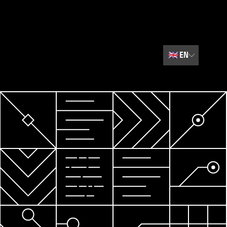
🇬🇧
EN