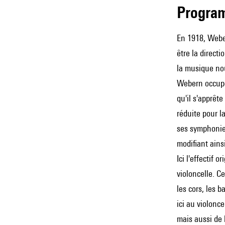
Progra
En 1918,
Webe
être la direct
la musique no
Webern
occupe
qu'il s'apprête
réduite pour l
ses symphonies
modifiant ains
Ici l'effectif 
violoncelle. C
les cors, les 
ici au violonc
mais aussi de 