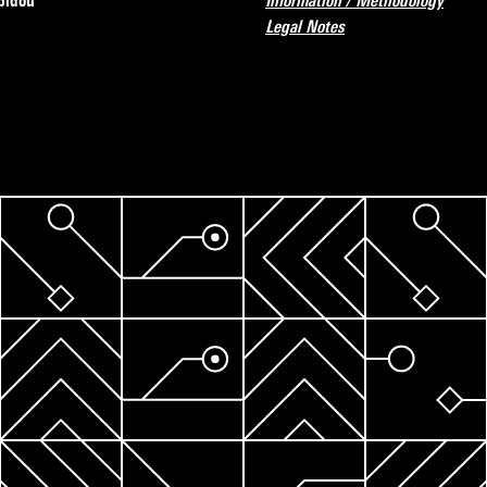
pidou
Information / Methodology
Legal Notes