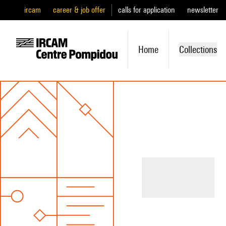
ircam
career & job offer
calls for application
newsletter
Home
Collections