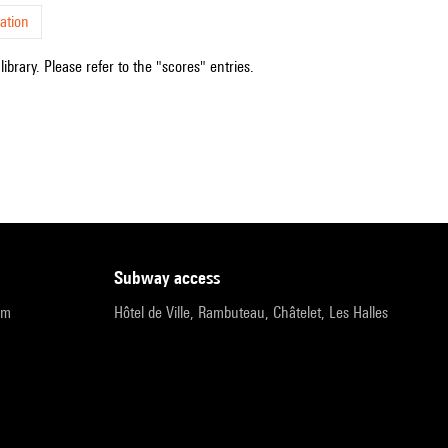
ation
ibrary. Please refer to the "scores" entries.
subway access
pm
Hôtel de Ville, Rambuteau, Châtelet, Les Halles