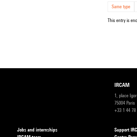
Same type
This entry is en
IRCAM
1, place Igo
75004 Paris
+33 1 44 78
Jobs and internships
Support I