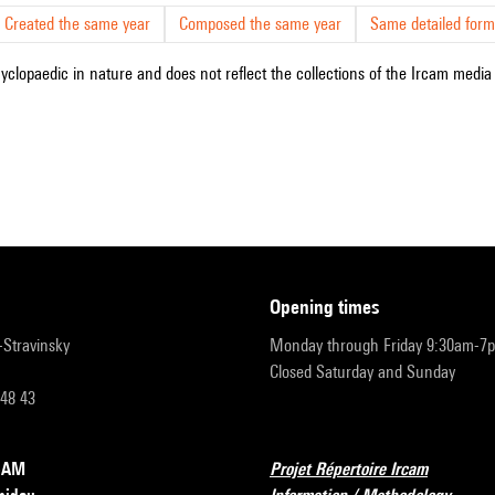
Created the same year
Composed the same year
Same detailed form
cyclopaedic in nature and does not reflect the collections of the Ircam media l
opening times
r-Stravinsky
Monday through Friday 9:30am-7
Closed Saturday and Sunday
 48 43
RCAM
Projet Répertoire Ircam