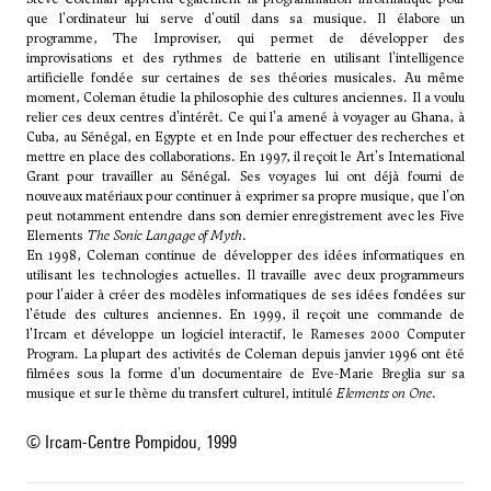
que l'ordinateur lui serve d'outil dans sa musique. Il élabore un
programme, The Improviser, qui permet de développer des
improvisations et des rythmes de batterie en utilisant l'intelligence
artificielle fondée sur certaines de ses théories musicales. Au même
moment, Coleman étudie la philosophie des cultures anciennes. Il a voulu
relier ces deux centres d'intérêt. Ce qui l'a amené à voyager au Ghana, à
Cuba, au Sénégal, en Egypte et en Inde pour effectuer des recherches et
mettre en place des collaborations. En 1997, il reçoit le Art's International
Grant pour travailler au Sénégal. Ses voyages lui ont déjà fourni de
nouveaux matériaux pour continuer à exprimer sa propre musique, que l'on
peut notamment entendre dans son dernier enregistrement avec les Five
Elements
The Sonic Langage of Myth
.
En 1998, Coleman continue de développer des idées informatiques en
utilisant les technologies actuelles. Il travaille avec deux programmeurs
pour l'aider à créer des modèles informatiques de ses idées fondées sur
l'étude des cultures anciennes. En 1999, il reçoit une commande de
l'Ircam et développe un logiciel interactif, le Rameses 2000 Computer
Program. La plupart des activités de Coleman depuis janvier 1996 ont été
filmées sous la forme d'un documentaire de Eve-Marie Breglia sur sa
musique et sur le thème du transfert culturel, intitulé
Elements on One
.
© Ircam-Centre Pompidou, 1999