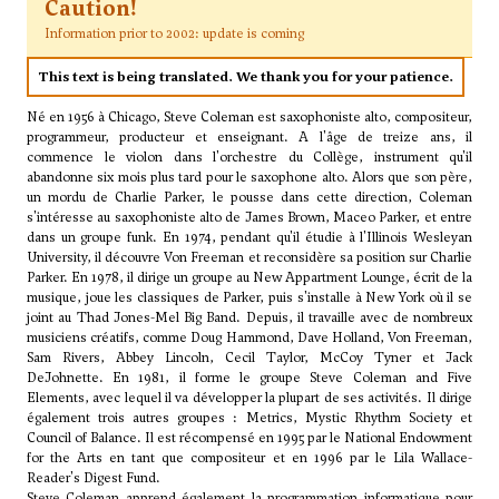
Caution!
Information prior to 2002: update is coming
This text is being translated. We thank you for your patience.
Né en 1956 à Chicago, Steve Coleman est saxophoniste alto, compositeur,
programmeur, producteur et enseignant. A l'âge de treize ans, il
commence le violon dans l'orchestre du Collège, instrument qu'il
abandonne six mois plus tard pour le saxophone alto. Alors que son père,
un mordu de Charlie Parker, le pousse dans cette direction, Coleman
s'intéresse au saxophoniste alto de James Brown, Maceo Parker, et entre
dans un groupe funk. En 1974, pendant qu'il étudie à l'Illinois Wesleyan
University, il découvre Von Freeman et reconsidère sa position sur Charlie
Parker. En 1978, il dirige un groupe au New Appartment Lounge, écrit de la
musique, joue les classiques de Parker, puis s'installe à New York où il se
joint au Thad Jones-Mel Big Band. Depuis, il travaille avec de nombreux
musiciens créatifs, comme Doug Hammond, Dave Holland, Von Freeman,
Sam Rivers, Abbey Lincoln, Cecil Taylor, McCoy Tyner et Jack
DeJohnette. En 1981, il forme le groupe Steve Coleman and Five
Elements, avec lequel il va développer la plupart de ses activités. Il dirige
également trois autres groupes : Metrics, Mystic Rhythm Society et
Council of Balance. Il est récompensé en 1995 par le National Endowment
for the Arts en tant que compositeur et en 1996 par le Lila Wallace-
Reader's Digest Fund.
Steve Coleman apprend également la programmation informatique pour