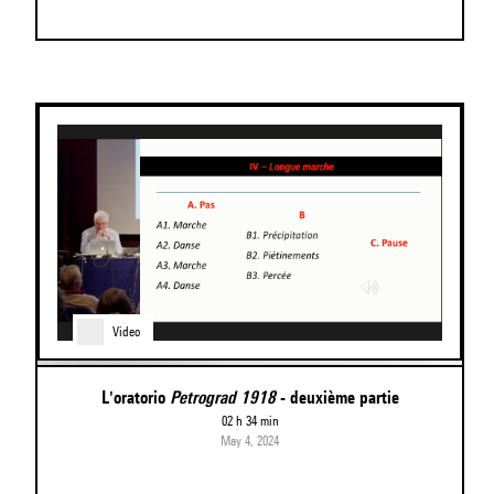
Video
L'oratorio
Petrograd 1918
- deuxième partie
02 h 34 min
May 4, 2024