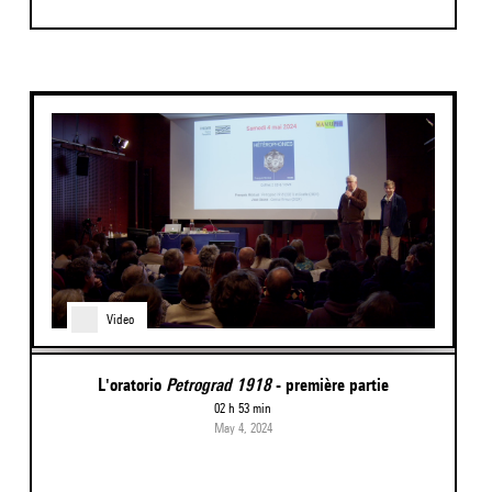
Video
L'oratorio
Petrograd 1918
- première partie
02 h 53 min
May 4, 2024