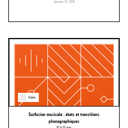
January 12, 2019
Video
Surfusion musicale : états et transitions
phonographiques
01 h 01 min