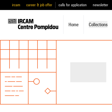
ircam
career & job offer
calls for application
newsletter
Home
Collections