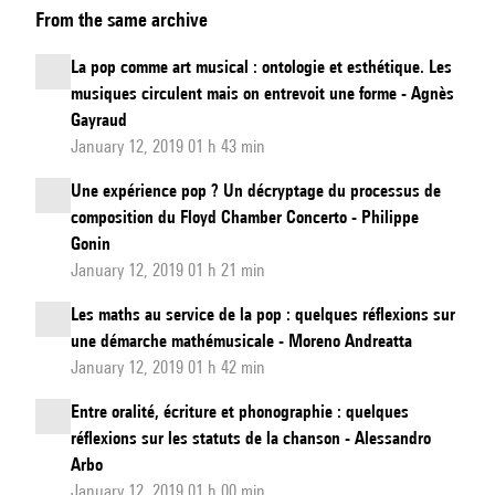
From the same archive
de
la
La pop comme art musical : ontologie et esthétique. Les
journée
musiques circulent mais on entrevoit une forme - Agnès
Gayraud
January 12, 2019 01 h 43 min
Une expérience pop ? Un décryptage du processus de
composition du Floyd Chamber Concerto - Philippe
Gonin
January 12, 2019 01 h 21 min
Les maths au service de la pop : quelques réflexions sur
une démarche mathémusicale - Moreno Andreatta
January 12, 2019 01 h 42 min
Entre oralité, écriture et phonographie : quelques
réflexions sur les statuts de la chanson - Alessandro
Arbo
January 12, 2019 01 h 00 min