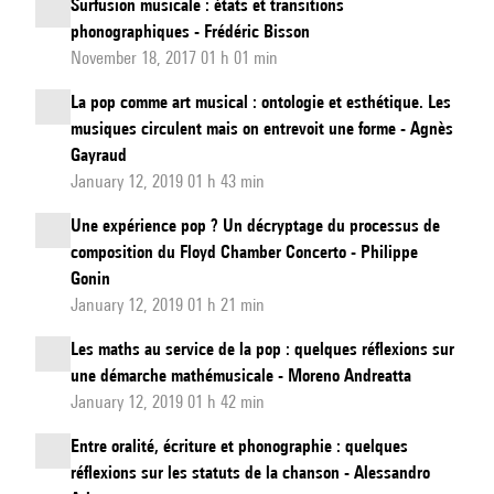
Surfusion musicale : états et transitions
phonographiques - Frédéric Bisson
November 18, 2017 01 h 01 min
La pop comme art musical : ontologie et esthétique. Les
musiques circulent mais on entrevoit une forme - Agnès
Gayraud
January 12, 2019 01 h 43 min
Une expérience pop ? Un décryptage du processus de
composition du Floyd Chamber Concerto - Philippe
Gonin
January 12, 2019 01 h 21 min
Les maths au service de la pop : quelques réflexions sur
une démarche mathémusicale - Moreno Andreatta
January 12, 2019 01 h 42 min
Entre oralité, écriture et phonographie : quelques
réflexions sur les statuts de la chanson - Alessandro