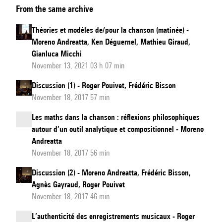
From the same archive
et
modèles
Théories et modèles de/pour la chanson (matinée) -
de/pour
Moreno Andreatta, Ken Déguernel, Mathieu Giraud,
la
Gianluca Micchi
chanson
November 13, 2021 03 h 07 min
(après
Discussion (1) - Roger Pouivet, Frédéric Bisson
midi)
November 18, 2017 57 min
Les maths dans la chanson : réflexions philosophiques
autour d’un outil analytique et compositionnel - Moreno
Andreatta
November 18, 2017 56 min
Discussion (2) - Moreno Andreatta, Frédéric Bisson,
Agnès Gayraud, Roger Pouivet
November 18, 2017 46 min
L’authenticité des enregistrements musicaux - Roger