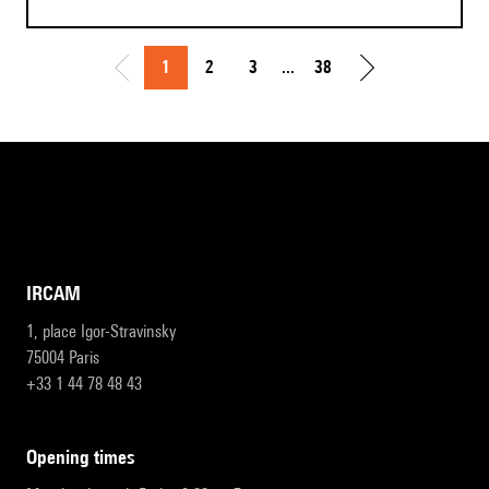
1
2
3
...
38
IRCAM
1, place Igor-Stravinsky
75004 Paris
+33 1 44 78 48 43
opening times