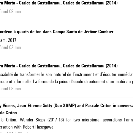
a Morta - Carlos de Castellarnau, Carlos de Castellarnau (2014)
fined 08 min
cordéon à quarts de ton dans Campo Santo de Jérôme Combier
cam, 2017
fined 02 min
a Morta - Carlos de Castellarnau, Carlos de Castellarnau (2014)
ssibilité de transformer le son naturel de l’instrument et d’écouter immédia
ique et informelle. La forme de la pièce découle directement d’un matériau
fined 08 min
y Vicens, Jean-Etienne Sotty (Duo XAMP) and Pascale Criton in conver
le Criton
ale Criton, Wander Steps (2017-18) for two microtonal accordions Fan
rsation with Robert Hasegawa.