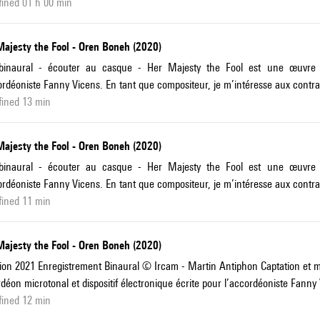
ined 01 h 00 min
Majesty the Fool - Oren Boneh (2020)
binaural - écouter au casque - Her Majesty the Fool est une œuvre pour
ordéoniste Fanny Vicens. En tant que compositeur, je m’intéresse aux contra
fined 13 min
Majesty the Fool - Oren Boneh (2020)
binaural - écouter au casque - Her Majesty the Fool est une œuvre pour
ordéoniste Fanny Vicens. En tant que compositeur, je m’intéresse aux contra
fined 11 min
Majesty the Fool - Oren Boneh (2020)
ion 2021 Enregistrement Binaural © Ircam - Martin Antiphon Captation et 
déon microtonal et dispositif électronique écrite pour l’accordéoniste Fanny
fined 12 min