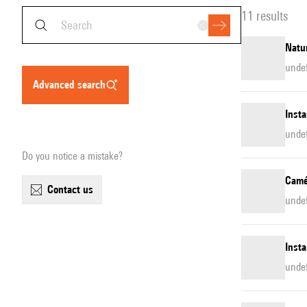
11 results
Natur
unde
advanced search
Inst
unde
Do you notice a mistake?
Camél
contact us
unde
Inst
unde