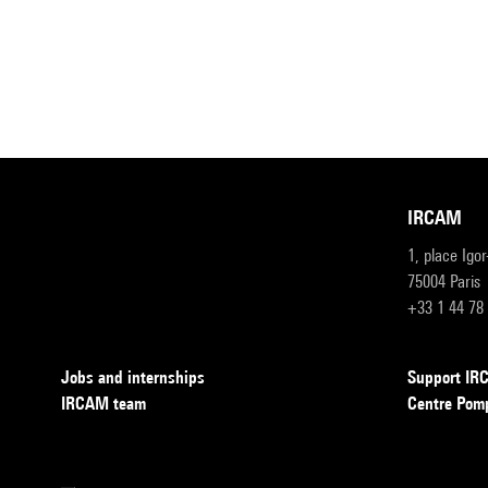
IRCAM
1, place Igo
75004 Paris
+33 1 44 78
Jobs and internships
Support I
IRCAM team
Centre Pom