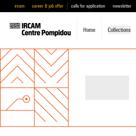
ircam
career & job offer
calls for application
newsletter
Home
Collections