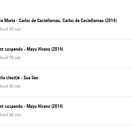
a Morta - Carlos de Castellarnau, Carlos de Castellarnau (2014)
fined 09 min
ant suspendu - Mayu Hirano (2014)
fined 08 min
ia clou(t)é - Sua Seo
fined 06 min
ant suspendu - Mayu Hirano (2014)
fined 08 min