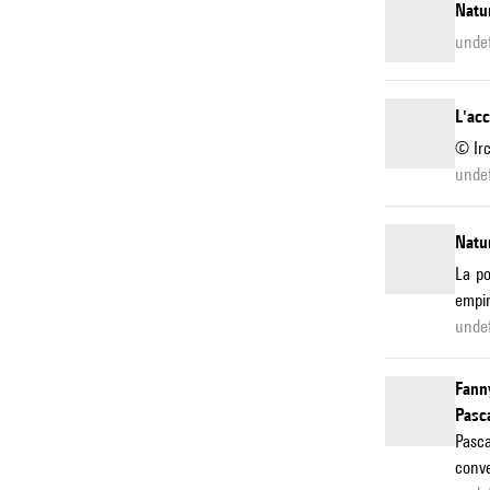
Natur
unde
L'ac
© Ir
unde
Natur
La po
empir
unde
Fann
Pasca
Pasc
conve