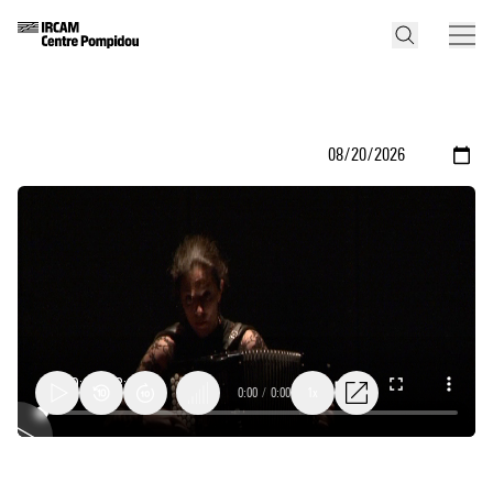
0:00
/
0:00
1x
Instant