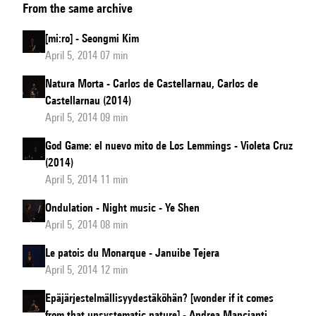
From the same archive
suspendu
[mi:ro] - Seongmi Kim
April 5, 2014 07 min
Natura Morta - Carlos de Castellarnau, Carlos de
Castellarnau (2014)
April 5, 2014 09 min
God Game: el nuevo mito de Los Lemmings - Violeta Cruz
(2014)
April 5, 2014 11 min
Ondulation - Night music - Ye Shen
April 5, 2014 08 min
Le patois du Monarque - Januibe Tejera
April 5, 2014 12 min
Epäjärjestelmällisyydestäköhän? [wonder if it comes
from that unsystematic nature] - Andrea Mancianti