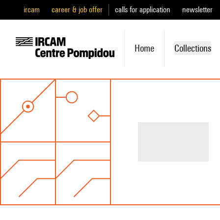
ircam
career & job offer
calls for application
newsletter
Home
Collections