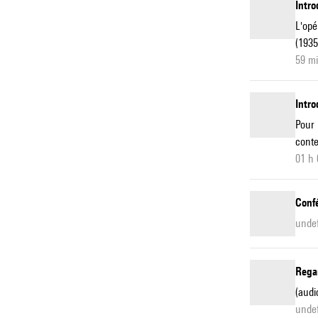
Intro
L'opé
(1935
59 m
Intro
Pour 
conte
01 h 
Conf
undef
Rega
(audi
undef