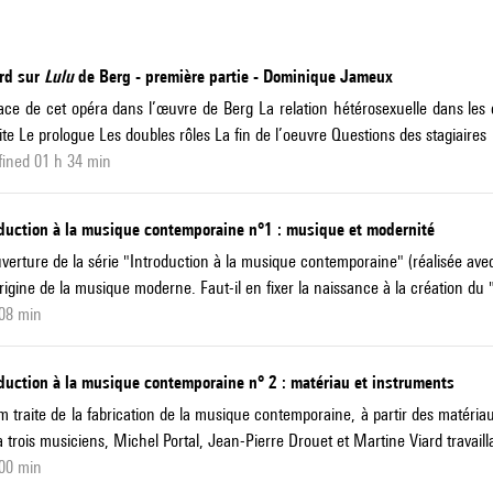
rd sur
Lulu
de Berg - première partie - Dominique Jameux
ace de cet opéra dans l’œuvre de Berg La relation hétérosexuelle dans les
ite Le prologue Les doubles rôles La fin de l’oeuvre Questions des stagiaires
ined 01 h 34 min
oduction à la musique contemporaine n°1 : musique et modernité
verture de la série "Introduction à la musique contemporaine" (réalisée avec
origine de la musique moderne. Faut-il en fixer la naissance à la création du 
08 min
duction à la musique contemporaine n° 2 : matériau et instruments
lm traite de la fabrication de la musique contemporaine, à partir des matéria
a trois musiciens, Michel Portal, Jean-Pierre Drouet et Martine Viard travaill
00 min