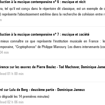
duction à la musique contemporaine n° 6 : musique et récit
ra, tel qu'il est conçu dans le répertoire dit classique, est un exemple de 
) représente l'aboutissement extrême dans la recherche de cohésion entre ré
in
duction à la musique contemporaine n° 7 : musique et société
mieux connaître ce que représente l'institution musicale en France : le
mporaine, "Cryptophonos" de Philippe Manoury. Les divers intervenants (com
04 min
érence sur les œuvres de Pierre Boulez - Tod Machover, Dominique Jame
ined 01 h 00 min
rd sur Lulu de Berg - deuxième partie - Dominique Jameux
o dégradé les 14 premières minutes)
ined 02 h 06 min