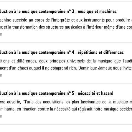
oduction à la musique contemporaine n° 3 : musique et machines
chine succède au corps de l'interprète et aux instruments pour produire 
x et la transformation des structures musicales à l'intérieur même d'une com
in
duction à la musique contemporaine n° 4 : répétitions et différences
itions et différences, deux principes universels de la musique que l'au
ment d'un chaos auquel il ne comprend rien. Dominique Jameux nous invite 
in
duction à la musique contemporaine n° 5 : nécessité et hasard
vre ouverte, "l'une des acquisitions les plus fascinantes de la musique 
minante, en réaction contre la nécessité qui régissait notre musique occide
in