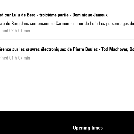
rd sur Lulu de Berg - troisième partie - Dominique Jameux
re de Berg dans son ensemble Carmen - miroir de Lulu Les personnages de 
ined 02 h 01 min
érence sur les œuvres électroniques de Pierre Boulez - Tod Machover, D
ined 01 h 07 min
opening times