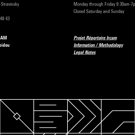
r-Stravinsky
Monday through Friday 9:30am-7
Closed Saturday and Sunday
 48 43
RCAM
Projet Répertoire Ircam
pidou
Information / Methodology
Legal Notes