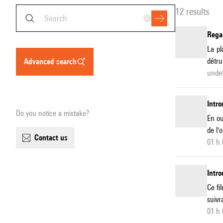
12 results
Rega
La pl
détru
advanced search
undef
Intr
Do you notice a mistake?
En ou
de l'
contact us
01 h 
Intro
Ce fi
suivr
01 h 