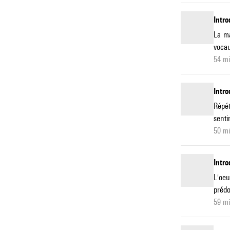
Intr
La ma
vocau
54 m
Intro
Répét
senti
50 m
Intro
L'oeu
prédo
59 m