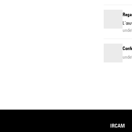
Rega
L’œuv
undef
Conf
undef
IRCAM