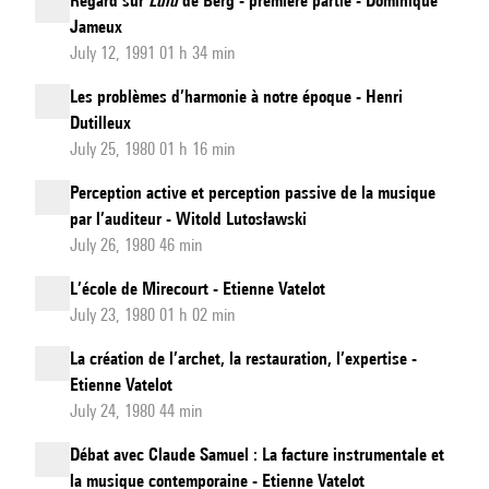
Regard sur
Lulu
de Berg - première partie - Dominique
Jameux
July 12, 1991 01 h 34 min
Les problèmes d’harmonie à notre époque - Henri
Dutilleux
July 25, 1980 01 h 16 min
Perception active et perception passive de la musique
par l’auditeur - Witold Lutosławski
July 26, 1980 46 min
L’école de Mirecourt - Etienne Vatelot
July 23, 1980 01 h 02 min
La création de l’archet, la restauration, l’expertise -
Etienne Vatelot
July 24, 1980 44 min
Débat avec Claude Samuel : La facture instrumentale et
la musique contemporaine - Etienne Vatelot