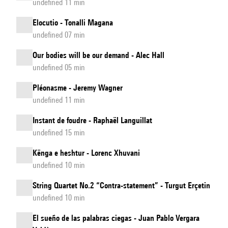
undefined 11 min
Elocutio - Tonalli Magana
undefined 07 min
Our bodies will be our demand - Alec Hall
undefined 05 min
Pléonasme - Jeremy Wagner
undefined 11 min
Instant de foudre - Raphaël Languillat
undefined 15 min
Kënga e heshtur - Lorenc Xhuvani
undefined 10 min
String Quartet No.2 “Contra-statement” - Turgut Erçetin
undefined 10 min
El sueño de las palabras ciegas - Juan Pablo Vergara