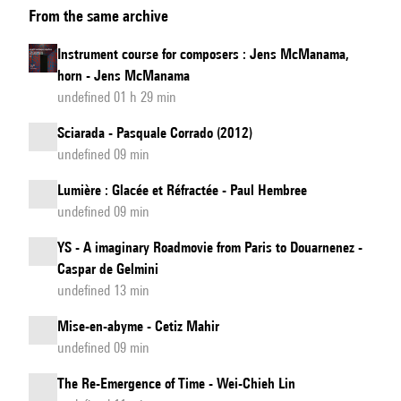
From the same archive
instrumentaux
pour
Instrument course for composers : Jens McManama,
compositeur
horn - Jens McManama
:
undefined 01 h 29 min
Jeanne-
Sciarada - Pasquale Corrado (2012)
Marie
undefined 09 min
Conquer,
Lumière : Glacée et Réfractée - Paul Hembree
violon
undefined 09 min
YS - A imaginary Roadmovie from Paris to Douarnenez -
Caspar de Gelmini
undefined 13 min
Mise-en-abyme - Cetiz Mahir
undefined 09 min
The Re-Emergence of Time - Wei-Chieh Lin