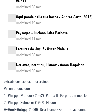
Valdès
undefined 08 min
Ogni parola della tua bocca - Andrea Sarto (2012)
undefined 19 min
Paysages - Luciano Leite Barbosa
undefined 11 min
Lecturas de Juçuf - Oscar Piniella
undefined 08 min
Nor eyes, nor thou, i know - Aaron Hegelson
undefined 06 min
extraits des pièces interprétées :
Violon acoustique
1- Philippe Manoury (1952), Partita II, Perpetuum mobile
2- Philippe Schoeller (1957), Elfique
3- Heinz Holliger (1939), Drei kleine Szenen I Ciacconina
Avec électronique