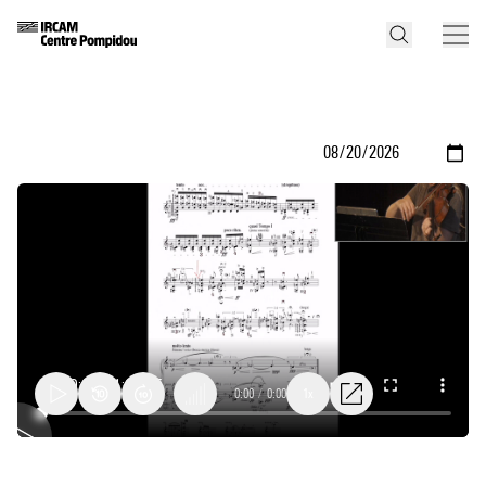
0:00
/
0:00
1x
Cours