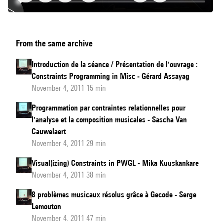
Modeling
From the same archive
music
processes
Introduction de la séance / Présentation de l'ouvrage :
using
Constraints Programming in Misc - Gérard Assayag
temporal
November 4, 2011 15 min
concurrent
Programmation par contraintes relationnelles pour
constraint
l'analyse et la composition musicales - Sascha Van
programming
Cauwelaert
November 4, 2011 29 min
Visual(izing) Constraints in PWGL - Mika Kuuskankare
November 4, 2011 38 min
8 problèmes musicaux résolus grâce à Gecode - Serge
Lemouton
November 4, 2011 47 min