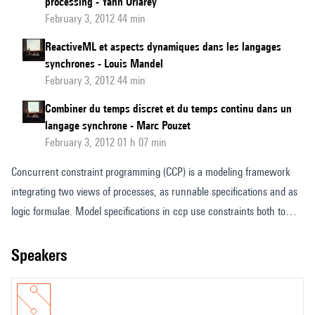
processing - Yann Orlarey
February 3, 2012 44 min
ReactiveML et aspects dynamiques dans les langages
synchrones - Louis Mandel
February 3, 2012 44 min
Combiner du temps discret et du temps continu dans un
langage synchrone - Marc Pouzet
February 3, 2012 01 h 07 min
Concurrent constraint programming (CCP) is a modeling framework
integrating two views of processes, as runnable specifications and as
logic formulae. Model specifications in ccp use constraints both to
express partial information about the state of a system and to
synchronize concurrent interacting agents. These features provide a
speakers
coherent and expressive context to model musical systems in such a
way that desirable properties can be easily stated and formally verified.
In particular, the temporal behavior of processes in a musical system