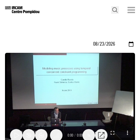
0:00
/
0:00
1x