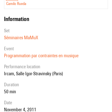
Camilo Rueda
can be stated in a precise way. We describe the ccp model and show
its application in various musical settings.
information
set
Séminaires MaMuX
event
Programmation par contraintes en musique
performance location
Ircam, Salle Igor-Stravinsky (Paris)
duration
50 min
date
November 4, 2011