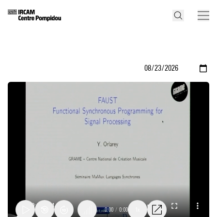
0:00
/
0:00
1x