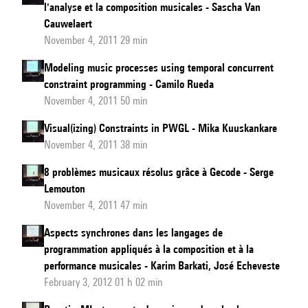
l'analyse et la composition musicales - Sascha Van
Cauwelaert
November 4, 2011 29 min
Modeling music processes using temporal concurrent
constraint programming - Camilo Rueda
November 4, 2011 50 min
Visual(izing) Constraints in PWGL - Mika Kuuskankare
November 4, 2011 38 min
8 problèmes musicaux résolus grâce à Gecode - Serge
Lemouton
November 4, 2011 47 min
Aspects synchrones dans les langages de
programmation appliqués à la composition et à la
performance musicales - Karim Barkati, José Echeveste
February 3, 2012 01 h 02 min