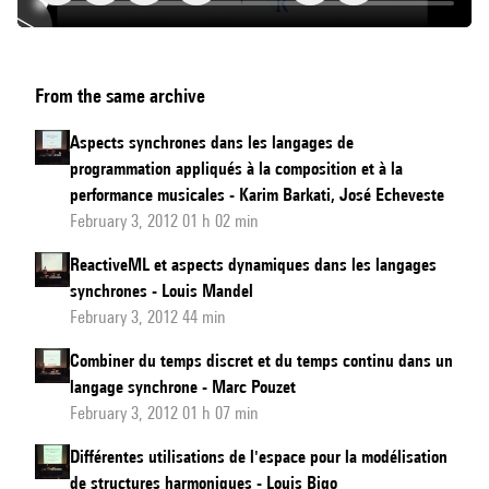
FAUST
From the same archive
Functional
Synchronous
Aspects synchrones dans les langages de
Programming
programmation appliqués à la composition et à la
for
performance musicales - Karim Barkati, José Echeveste
signal
February 3, 2012 01 h 02 min
processing
ReactiveML et aspects dynamiques dans les langages
synchrones - Louis Mandel
February 3, 2012 44 min
Combiner du temps discret et du temps continu dans un
langage synchrone - Marc Pouzet
February 3, 2012 01 h 07 min
Différentes utilisations de l'espace pour la modélisation
de structures harmoniques - Louis Bigo