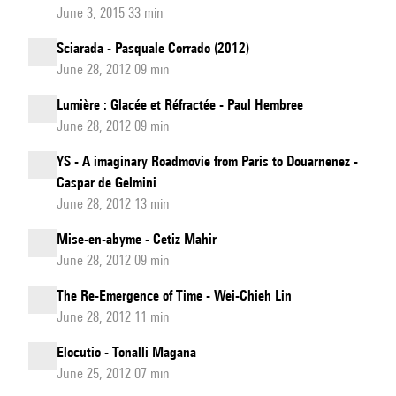
June 3, 2015 33 min
Sciarada - Pasquale Corrado (2012)
June 28, 2012 09 min
Lumière : Glacée et Réfractée - Paul Hembree
June 28, 2012 09 min
YS - A imaginary Roadmovie from Paris to Douarnenez -
Caspar de Gelmini
June 28, 2012 13 min
Mise-en-abyme - Cetiz Mahir
June 28, 2012 09 min
The Re-Emergence of Time - Wei-Chieh Lin
June 28, 2012 11 min
Elocutio - Tonalli Magana
June 25, 2012 07 min