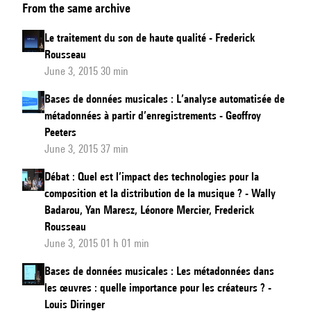
From the same archive
informatique
à
Le traitement du son de haute qualité - Frederick
l’orchestration
Rousseau
June 3, 2015 30 min
Bases de données musicales : L’analyse automatisée de
métadonnées à partir d’enregistrements - Geoffroy
Peeters
June 3, 2015 37 min
Débat : Quel est l’impact des technologies pour la
composition et la distribution de la musique ? - Wally
Badarou, Yan Maresz, Léonore Mercier, Frederick
Rousseau
June 3, 2015 01 h 01 min
Bases de données musicales : Les métadonnées dans
les œuvres : quelle importance pour les créateurs ? -
Louis Diringer