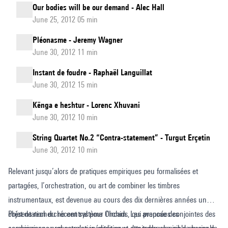
Our bodies will be our demand - Alec Hall
June 25, 2012 05 min
Pléonasme - Jeremy Wagner
June 30, 2012 11 min
Instant de foudre - Raphaël Languillat
June 30, 2012 15 min
Kënga e heshtur - Lorenc Xhuvani
June 30, 2012 10 min
String Quartet No.2 “Contra-statement” - Turgut Erçetin
June 30, 2012 10 min
Relevant jusqu’alors de pratiques empiriques peu formalisées et
partagées, l’orchestration, ou art de combiner les timbres
instrumentaux, est devenue au cours des dix dernières années un
objet de recherche central pour l’Ircam. Les avancées conjointes des
Présentation du récent système Orchids, qui propose des