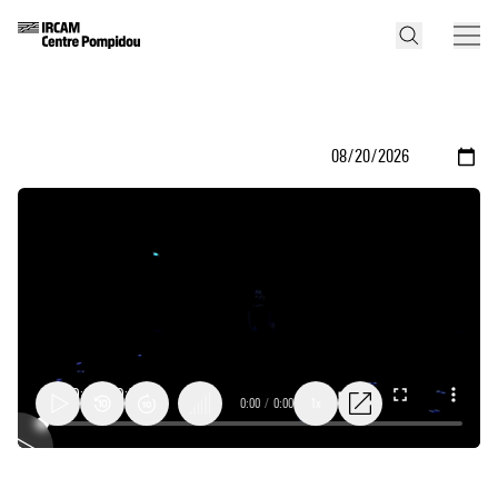
0:00
/
0:00
1x
Color