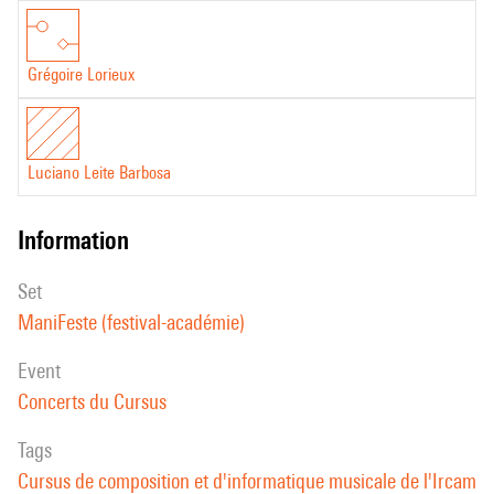
travail a été réalisé en collaboration avec Benjamin Matuszewski qui a
conçu l’interface et le synthétiseur pour les smartphones.
Grégoire Lorieux
Luciano Leite Barbosa
Luciano Leite Barbosa
information
set
ManiFeste (festival-académie)
event
Concerts du Cursus
Tags
Cursus de composition et d'informatique musicale de l'Ircam