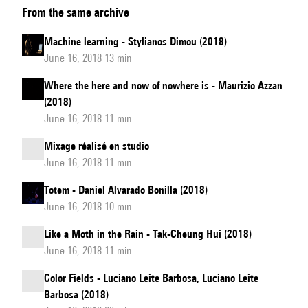
From the same archive
Fields
Machine learning - Stylianos Dimou (2018)
June 16, 2018 13 min
Where the here and now of nowhere is - Maurizio Azzan
(2018)
June 16, 2018 11 min
Mixage réalisé en studio
June 16, 2018 11 min
Totem - Daniel Alvarado Bonilla (2018)
June 16, 2018 10 min
Like a Moth in the Rain - Tak-Cheung Hui (2018)
June 16, 2018 11 min
Color Fields - Luciano Leite Barbosa, Luciano Leite
Barbosa (2018)