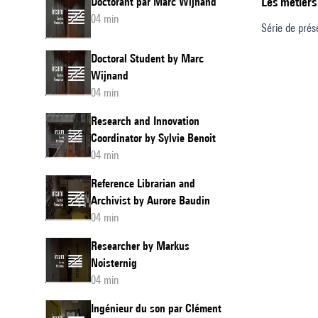
Les métiers
Doctorant par Marc Wijnand
04 min
Série de prés
Doctoral Student by Marc
Wijnand
04 min
Research and Innovation
Coordinator by Sylvie Benoit
04 min
Reference Librarian and
Archivist by Aurore Baudin
04 min
Researcher by Markus
Noisternig
04 min
Ingénieur du son par Clément