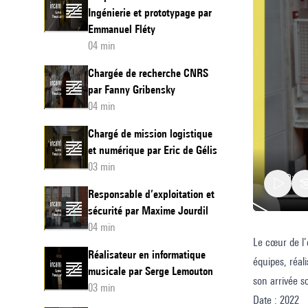
Ingénierie et prototypage par
Emmanuel Fléty
04 min
Chargée de recherche CNRS
par Fanny Gribensky
04 min
Chargé de mission logistique
et numérique par Eric de Gélis
03 min
Responsable d’exploitation et
sécurité par Maxime Jourdil
04 min
Le cœur de l’
Chargé
Réalisateur en informatique
équipes, réal
de
musicale par Serge Lemouton
son arrivée so
coordin
03 min
Date : 2022
recherc