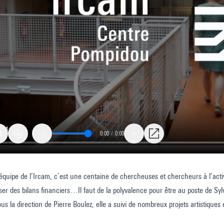
0:00
/
0:00
1x
équipe de l’Ircam, c’est une centaine de chercheuses et chercheurs à l’acti
e
iser des bilans financiers…Il faut de la polyvalence pour être au poste de Sy
us la direction de Pierre Boulez, elle a suivi de nombreux projets artistiques 
ation
he