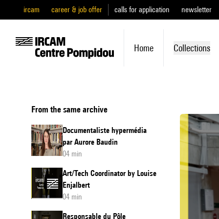
ircam
career & job offer
calls for application
newsletter
Home
Collections
From the same archive
Documentaliste hypermédia
par Aurore Baudin
04 min
Art/Tech Coordinator by Louise
Enjalbert
04 min
Responsable du Pôle