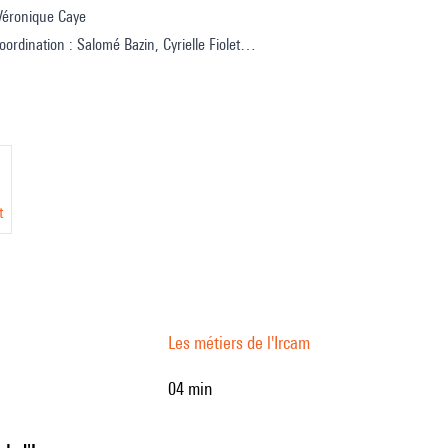
 Véronique Caye
oordination : Salomé Bazin, Cyrielle Fiolet
ion
e : Paul Escandre
glaise : Deborah Lopatin
t
Les métiers de l'Ircam
04 min