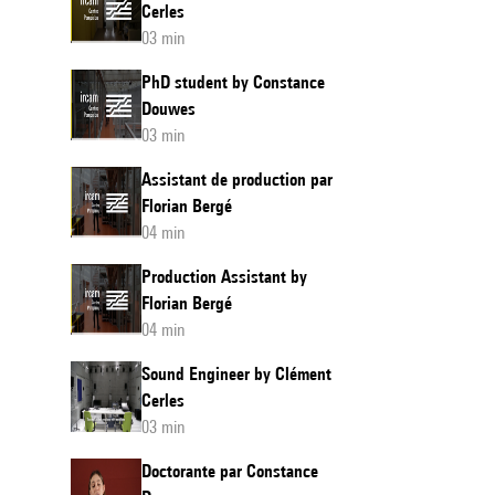
Cerles
03 min
PhD student by Constance
Douwes
03 min
Assistant de production par
Florian Bergé
04 min
Production Assistant by
Florian Bergé
04 min
Sound Engineer by Clément
Cerles
03 min
Doctorante par Constance