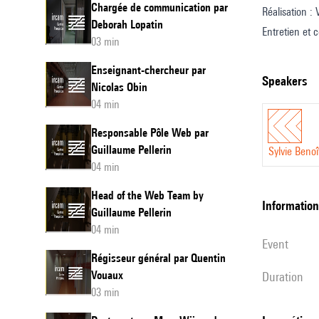
Chargée de communication par
Réalisation :
et
Deborah Lopatin
Entretien et c
innovat
03 min
Design sonor
par
Enseignant-chercheur par
Traduction an
speakers
Sylvie
Nicolas Obin
Benoit
04 min
Responsable Pôle Web par
Guillaume Pellerin
Sylvie Benoî
04 min
Head of the Web Team by
information
Guillaume Pellerin
04 min
event
Régisseur général par Quentin
Vouaux
duration
03 min