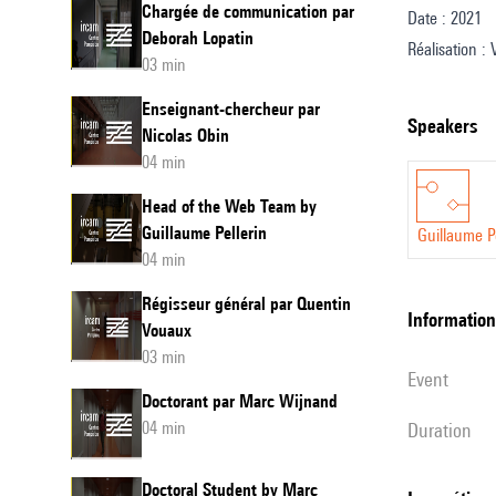
Chargée de communication par
Date : 2021
Guillau
Deborah Lopatin
Réalisation :
Pellerin
03 min
Entretien et c
Enseignant-chercheur par
Design sonor
speakers
Nicolas Obin
Traduction an
04 min
Head of the Web Team by
Guillaume Pellerin
Guillaume Pe
04 min
Régisseur général par Quentin
information
Vouaux
03 min
event
Doctorant par Marc Wijnand
04 min
duration
Doctoral Student by Marc