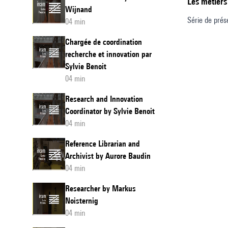
Les métiers
Wijnand
Série de prés
04 min
Chargée de coordination
recherche et innovation par
Sylvie Benoit
04 min
Research and Innovation
Coordinator by Sylvie Benoit
04 min
Reference Librarian and
Archivist by Aurore Baudin
04 min
Researcher by Markus
Noisternig
04 min