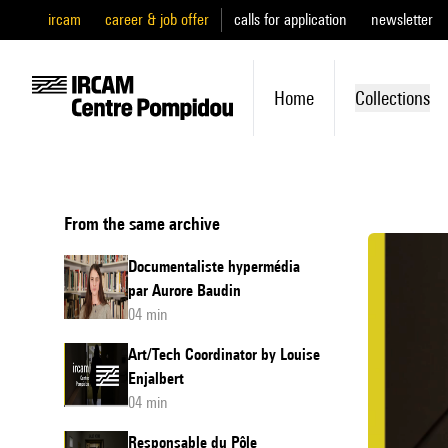
ircam
career & job offer
calls for application
newsletter
Home
Collections
From the same archive
Documentaliste hypermédia
par Aurore Baudin
04 min
Art/Tech Coordinator by Louise
Enjalbert
04 min
Responsable du Pôle