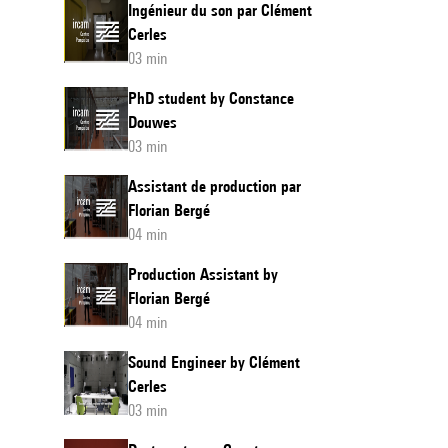
Ingénieur du son par Clément
Cerles
03 min
PhD student by Constance
Douwes
03 min
Assistant de production par
Florian Bergé
04 min
Production Assistant by
Florian Bergé
04 min
Sound Engineer by Clément
Cerles
03 min