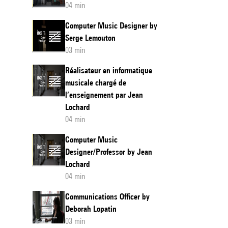
04 min
Computer Music Designer by
Serge Lemouton
03 min
Réalisateur en informatique
musicale chargé de
l’enseignement par Jean
Lochard
04 min
Computer Music
Designer/Professor by Jean
Lochard
04 min
Communications Officer by
Deborah Lopatin
03 min