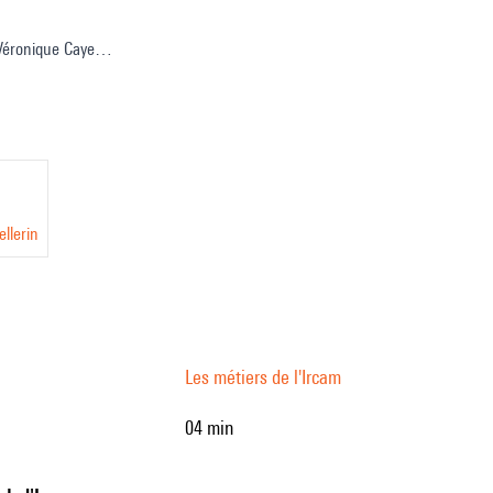
me
 Véronique Caye
oordination : Sophie Chassard, Cyrielle Fiolet
e : Paul Escandre
glaise : Deborah Lopatin
llerin
Les métiers de l'Ircam
04 min