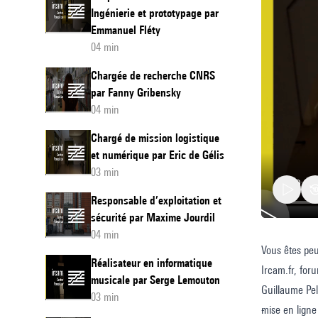
Ingénierie et prototypage par
Emmanuel Fléty
04 min
Chargée de recherche CNRS
par Fanny Gribensky
04 min
Chargé de mission logistique
et numérique par Eric de Gélis
03 min
Responsable d’exploitation et
sécurité par Maxime Jourdil
04 min
Vous êtes peu
Respons
Réalisateur en informatique
Ircam.fr, for
Pôle
musicale par Serge Lemouton
Guillaume Pel
Web
03 min
mise en ligne
-
par