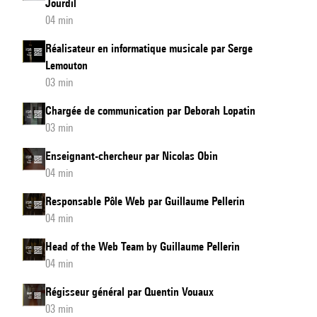
Jourdil
04 min
Réalisateur en informatique musicale par Serge
Lemouton
03 min
Chargée de communication par Deborah Lopatin
03 min
Enseignant-chercheur par Nicolas Obin
04 min
Responsable Pôle Web par Guillaume Pellerin
04 min
Head of the Web Team by Guillaume Pellerin
04 min
Régisseur général par Quentin Vouaux
03 min