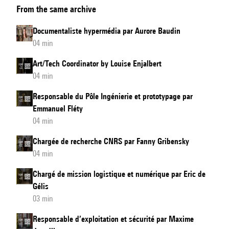
From the same archive
and
Innovation
Documentaliste hypermédia par Aurore Baudin
Coordinator
04 min
by
Art/Tech Coordinator by Louise Enjalbert
Sylvie
04 min
Benoit
Responsable du Pôle Ingénierie et prototypage par
Emmanuel Fléty
04 min
Chargée de recherche CNRS par Fanny Gribensky
04 min
Chargé de mission logistique et numérique par Eric de
Gélis
03 min
Responsable d’exploitation et sécurité par Maxime