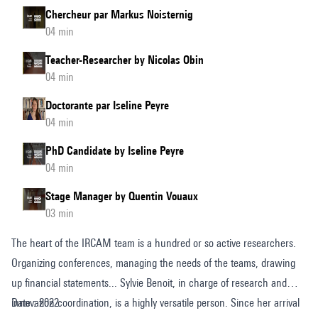
Chercheur par Markus Noisternig
04 min
Teacher-Researcher by Nicolas Obin
04 min
Doctorante par Iseline Peyre
04 min
PhD Candidate by Iseline Peyre
04 min
Stage Manager by Quentin Vouaux
03 min
The heart of the IRCAM team is a hundred or so active researchers.
Organizing conferences, managing the needs of the teams, drawing
up financial statements... Sylvie Benoit, in charge of research and
innovation coordination, is a highly versatile person. Since her arrival
Date : 2022