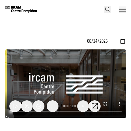
0:00
/
0:00
1x
Research