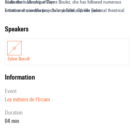
under the leadership of Pierre Boulez, she has followed numerous
Réalisation : Véronique Caye
artistic and scientific projects in parallel with her personal theatrical
Entretien et coordination : Salomé Bazin, Cyrielle Fiolet
activity.
Design sonore : Paul Escandre
Traduction anglaise : Deborah Lopatin
speakers
Sylvie Benoît
information
event
Les métiers de l'Ircam
duration
04 min