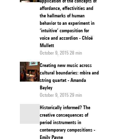
application of the concepts of
affordance, effectivities and
the hallmarks of human
behavior to an experiment in
‘intuitive’ composition for
voice and accordion - Chloë
Mullett
October 9, 2015 28 min
Creating new music across
cultural boundaries: mbira and
string quartet - Amanda
Bayley
October 9, 2015 29 min
Historically informed? The
creative consequences of
period instruments in
contemporary compositions -
Emily Payne