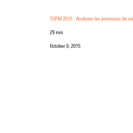
nibles dans la liste fournie par Holliger a influencé les focalisations respect
es pour hautbois composées en 1971 : Atemstudie et Studie über Mehrkläng
TCPM 2015 : Analyser les processus de cré
29 min
October 9, 2015