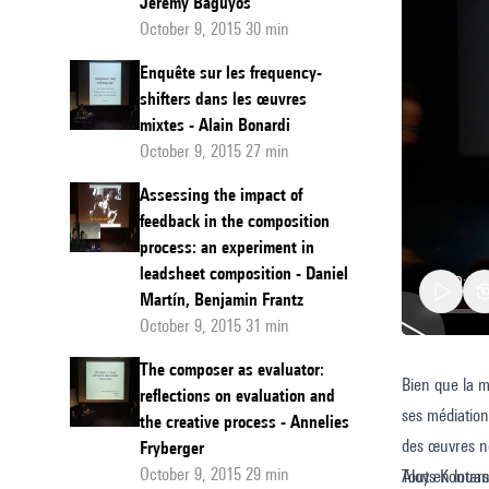
Jeremy Baguyos
October 9, 2015 30 min
Enquête sur les frequency-
shifters dans les œuvres
mixtes - Alain Bonardi
October 9, 2015 27 min
Assessing the impact of
feedback in the composition
process: an experiment in
leadsheet composition - Daniel
Martín, Benjamin Frantz
October 9, 2015 31 min
The composer as evaluator:
Bien que la m
Sur
reflections on evaluation and
ses médiation
les
the creative process - Annelies
des œuvres nou
Fryberger
rôles
October 9, 2015 29 min
Aloys Kontars
Tout en louant
de