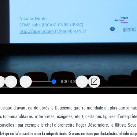
0:00
/
0:00
1x
usique d’avant-garde après la Deuxième guerre mondiale ait plus que jamais v
s (commanditaires, interprètes, exégètes, etc.), certaines figures d’interpre
velles : par exemple le chef d’orchestre Roger Désormière, le flûtiste Severi
ky, pour n’en citer que quelques-uns. Si ces musiciens ont joué un rôle émi
 la « collaboration » et la « contribution » apportées par le soliste à la musi