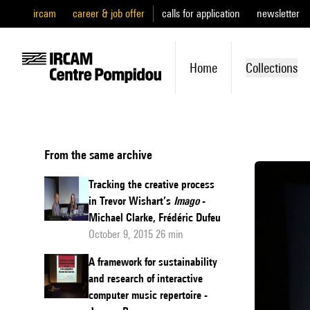
ircam
career & job offer
calls for application
newsletter
Home
Collections
From the same archive
Tracking the creative process
in Trevor Wishart’s
Imago
-
Michael Clarke, Frédéric Dufeu
October 9, 2015 26 min
A framework for sustainability
and research of interactive
computer music repertoire -