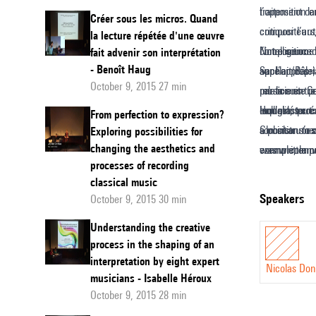
traitement dan
l’opposition e
Heinz
Créer sous les micros. Quand
compositeurs,
critiquer l’au
la lecture répétée d'une œuvre
Holliger
composition d
l’intelligenc
Notre source 
fait advenir son interprétation
dans
- Benoît Haug
appelait des 
sur l’appropri
Sacher (Bâle)
la
October 9, 2015 27 min
par la suite 
relation entr
musiciens. Cet
genèse
can master ext
lequel le pro
modalités cre
Holliger, tou
From perfection to expression?
de
a position to 
son instrument
Globokar s’es
Exploring possibilities for
la
changing the aesthetics and
was written w
exemple, le p
connu comme c
processes of recording
Sequen
part de Holli
de chef d’orc
classical music
VII
» dont les ann
coopération 
speakers
October 9, 2015 30 min
de
attention. La 
caractérisés
Understanding the creative
a donc « créa
compositeurs-
Luciano
process in the shaping of an
de chaque par
l’autre, ou de
Berio
interpretation by eight expert
constructeur 
Nicolas Don
(FR)
musicians - Isabelle Héroux
créateur aur
October 9, 2015 28 min
Fondation Pau