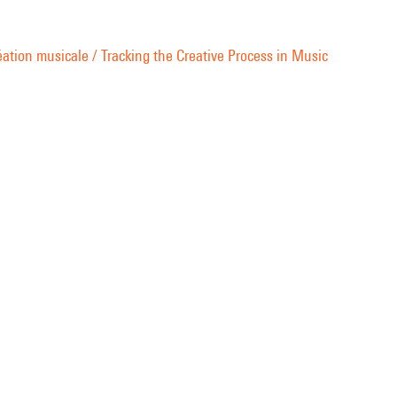
ives de Globokar et de Holliger sur ces dernières dans leurs propres
e.
ation musicale / Tracking the Creative Process in Music