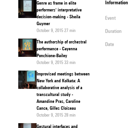
information
Genre as frame in elite
d’autres dispo
performers' interpretative
œuvres solist
decision-making - Sheila
event
Guymer
October 9, 2015 27 min
duration
The authorship of orchestral
date
performance - Cayenna
Ponchione-Bailey
October 9, 2015 33 min
Improvised meetings between
New York and Kolkata: A
collaborative analysis of a
transcultural study -
Amandine Pras, Caroline
Cance, Gilles Cloiseau
October 9, 2015 28 min
Gestural interfaces and