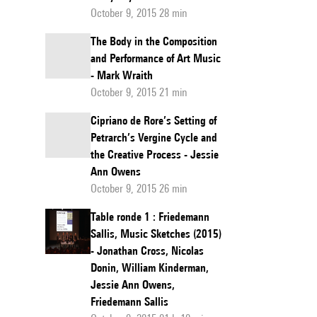
October 9, 2015 28 min
The Body in the Composition
and Performance of Art Music
- Mark Wraith
October 9, 2015 21 min
Cipriano de Rore’s Setting of
Petrarch’s Vergine Cycle and
the Creative Process - Jessie
Ann Owens
October 9, 2015 26 min
Table ronde 1 : Friedemann
Sallis, Music Sketches (2015)
- Jonathan Cross, Nicolas
Donin, William Kinderman,
Jessie Ann Owens,
Friedemann Sallis