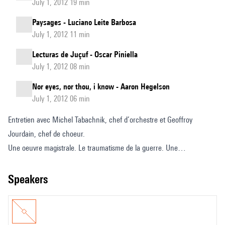
July 1, 2012 19 min
Paysages - Luciano Leite Barbosa
July 1, 2012 11 min
Lecturas de Juçuf - Oscar Piniella
July 1, 2012 08 min
Nor eyes, nor thou, i know - Aaron Hegelson
July 1, 2012 06 min
Entretien avec Michel Tabachnik, chef d’orchestre et Geoffroy
Jourdain, chef de choeur.
Une oeuvre magistrale. Le traumatisme de la guerre. Une
surimpression de textes. Échos de Mai 68. Une oeuvre venue de nulle
part.
speakers
Entretien réalisé par Pascal Huyhn à la Philharmonie de Paris.
Cadrage, montage : Christophe Ecoffet
© Philharmonie de Paris, 2015