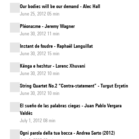
Our bodies will be our demand - Alec Hall
June 25, 2012 05 min
Pléonasme - Jeremy Wagner
June 30, 2012 11 min
Instant de foudre - Raphaël Languillat
June 30, 2012 15 min
Kënga e heshtur - Lorenc Xhuvani
June 30, 2012 10 min
String Quartet No.2 “Contra-statement” - Turgut Erçetin
June 30, 2012 10 min
El sueño de las palabras ciegas - Juan Pablo Vergara
Valdès
July 1, 2012 08 min
Ogni parola della tua bocca - Andrea Sarto (2012)