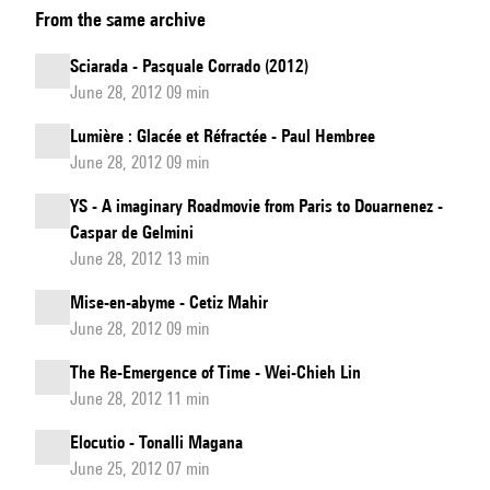
From the same archive
Tabachnik
et
Sciarada - Pasquale Corrado (2012)
Geoffroy
June 28, 2012 09 min
Jourdain
Lumière : Glacée et Réfractée - Paul Hembree
à
June 28, 2012 09 min
propos
du
YS - A imaginary Roadmovie from Paris to Douarnenez -
Caspar de Gelmini
Requiem
June 28, 2012 13 min
pour
un
Mise-en-abyme - Cetiz Mahir
jeune
June 28, 2012 09 min
poète
The Re-Emergence of Time - Wei-Chieh Lin
de
June 28, 2012 11 min
Bernd
Elocutio - Tonalli Magana
Alois
June 25, 2012 07 min
Zimmermann