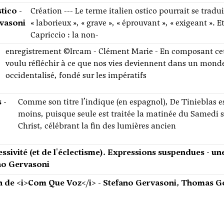
tico -
Création --- Le terme italien ostico pourrait se tradui
vasoni
« laborieux », « grave », « éprouvant », « exigeant ». 
Capriccio : la non-
enregistrement ©Ircam - Clément Marie - En composant cett
voulu réfléchir à ce que nos vies deviennent dans un mond
occidentalisé, fondé sur les impératifs
 -
Comme son titre l’indique (en espagnol), De Tinieblas e
moins, puisque seule est traitée la matinée du Samedi s
Christ, célébrant la fin des lumières ancien
essivité (et de l'éclectisme). Expressions suspendues - u
ano Gervasoni
n de <i>Com Que Voz</i> - Stefano Gervasoni, Thomas G