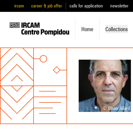
ircam
career & job offer
calls for application
newsletter
Home
Collections
© Olivier Allard