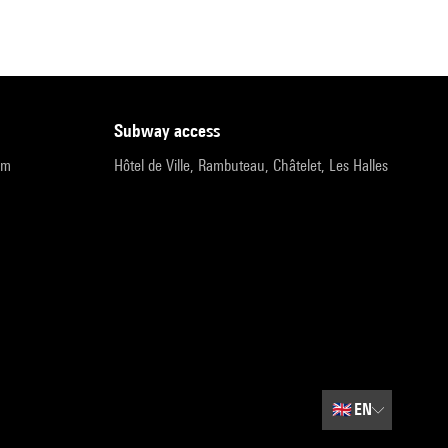
subway access
pm
Hôtel de Ville, Rambuteau, Châtelet, Les Halles
🇬🇧
EN