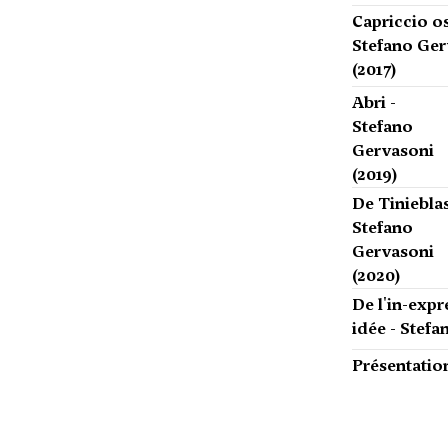
Capriccio os
Stefano Ger
(2017)
Abri -
Stefano
Gervasoni
(2019)
De Tinieblas
Stefano
Gervasoni
(2020)
De l'in-expr
idée - Stef
Présentatio