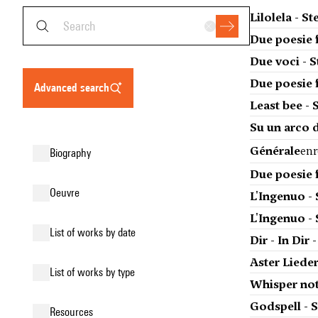
Lilolela - S
Due poesie f
Due voci - S
Due poesie f
advanced search
Least bee - 
Su un arco d
Générale
enr
biography
Due poesie f
oeuvre
L'Ingenuo -
L'Ingenuo -
list of works by date
Dir - In Dir
Aster Lieder
list of works by type
Whisper not
Godspell - 
resources