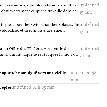
undefined
re par « ardu », « problématique », « subtil »,
Et c’est exactement ce que je travaille dans ce
15 min
undefined
e pièce pour les Swiss Chamber Soloists, j’ai
e globalisé, et désormais entièrement
17 min
undefined
st un Office des Ténèbres – en partie du
aint, durant laquelle est évoquée la mort du
50 min
undefined 48
ne approche ambiguë vers une vieille
min
undefined 01 h 05 min
oepfer