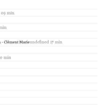
 09 min
 min
undefined 17 min
m - Clément Marie
10 min