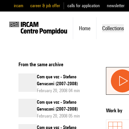
ircam
career & job offer
calls for application
newsletter
Home
Collections
From the same archive
Com que voz - Stefano
Gervasoni (2007-2008)
February 20, 2008 04 min
Com que voz - Stefano
Gervasoni (2007-2008)
Work by
February 20, 2008 05 min
Com que voz - Stefano