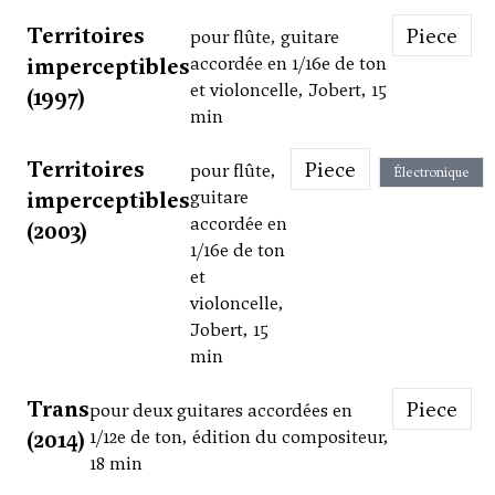
Territoires
Piece
pour flûte, guitare
imperceptibles
accordée en 1/16e de ton
et violoncelle, Jobert, 15
(1997)
min
Territoires
Piece
pour flûte,
Électronique
imperceptibles
guitare
accordée en
(2003)
1/16e de ton
et
violoncelle,
Jobert, 15
min
Trans
Piece
pour deux guitares accordées en
(2014)
1/12e de ton, édition du compositeur,
18 min