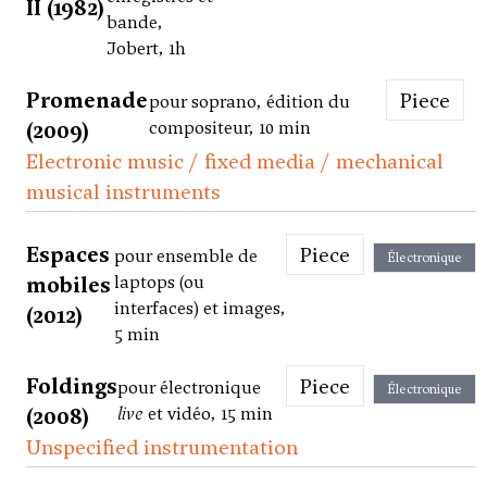
II (1982)
bande,
Jobert, 1h
Promenade
Piece
pour soprano, édition du
(2009)
compositeur, 10 min
Electronic music / fixed media / mechanical
musical instruments
Espaces
Piece
pour ensemble de
Électronique
mobiles
laptops (ou
interfaces) et images,
(2012)
5 min
Foldings
Piece
pour électronique
Électronique
(2008)
live
et vidéo, 15 min
Unspecified instrumentation