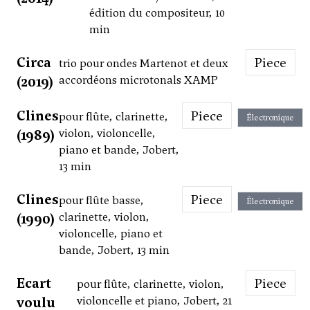
édition du compositeur, 10
min
Circa
Piece
trio pour ondes Martenot et deux
(2019)
accordéons microtonals XAMP
Clines
Piece
pour flûte, clarinette,
Électronique
(1989)
violon, violoncelle,
piano et bande, Jobert,
13 min
Clines
Piece
pour flûte basse,
Électronique
(1990)
clarinette, violon,
violoncelle, piano et
bande, Jobert, 13 min
Ecart
Piece
pour flûte, clarinette, violon,
voulu
violoncelle et piano, Jobert, 21