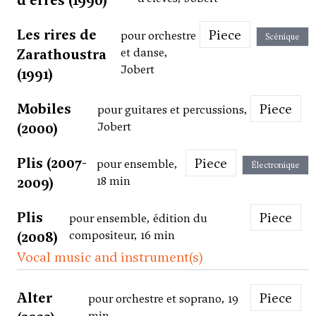
d'erres (1990)
Les rires de
Piece
pour orchestre
Scénique
Zarathoustra
et danse,
Jobert
(1991)
Mobiles
Piece
pour guitares et percussions,
(2000)
Jobert
Plis (2007-
Piece
pour ensemble,
Électronique
2009)
18 min
Plis
Piece
pour ensemble, édition du
(2008)
compositeur, 16 min
Vocal music and instrument(s)
Alter
Piece
pour orchestre et soprano, 19
min