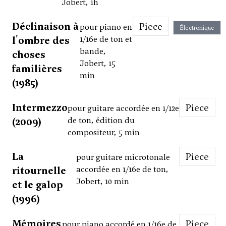
Jobert, 1h
Déclinaison à
Piece
pour piano en
Électronique
l'ombre des
1/16e de ton et
bande,
choses
Jobert, 15
familières
min
(1985)
Intermezzo
Piece
pour guitare accordée en 1/12e
(2009)
de ton, édition du
compositeur, 5 min
La
Piece
pour guitare microtonale
ritournelle
accordée en 1/16e de ton,
Jobert, 10 min
et le galop
(1996)
Mémoires
Piece
pour piano accordé en 1/16e de