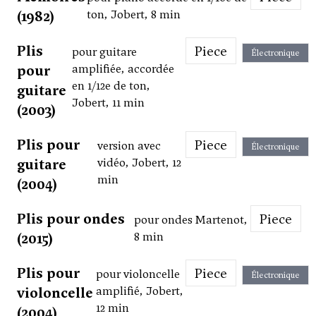
(1982)
ton, Jobert, 8 min
Plis
Piece
pour guitare
Électronique
pour
amplifiée, accordée
en 1/12e de ton,
guitare
Jobert, 11 min
(2003)
Plis pour
Piece
version avec
Électronique
guitare
vidéo, Jobert, 12
min
(2004)
Plis pour ondes
Piece
pour ondes Martenot,
(2015)
8 min
Plis pour
Piece
pour violoncelle
Électronique
violoncelle
amplifié, Jobert,
12 min
(2004)