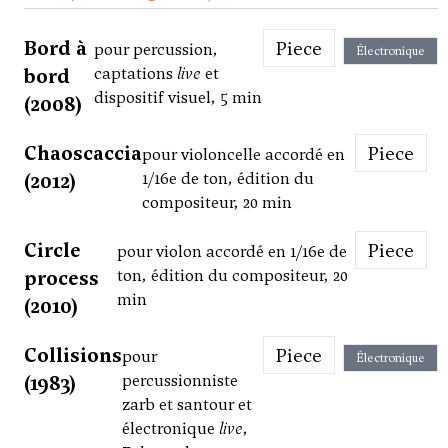
Bord à
Piece
pour percussion,
Électronique
bord
captations
live
et
dispositif visuel, 5 min
(2008)
Chaoscaccia
Piece
pour violoncelle accordé en
(2012)
1/16e de ton, édition du
compositeur, 20 min
Circle
Piece
pour violon accordé en 1/16e de
process
ton, édition du compositeur, 20
min
(2010)
Collisions
Piece
pour
Électronique
(1983)
percussionniste
zarb et santour et
électronique
live
,