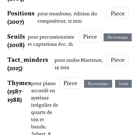
Positions
Piece
pour trombone, édition du
(2007)
compositeur, 12 min
Seuils
Piece
pour percussionniste
Électronique
(2008)
et captations
live
, 1h
Tact_minders
Piece
pour ondes Martenot,
(2015)
14 min
Thymes
Piece
pour piano
Électronique
Ircam
(1987-
accordé en
système
1988)
irrégulier de
quarts de
ton et
bande,
Jobert, 8