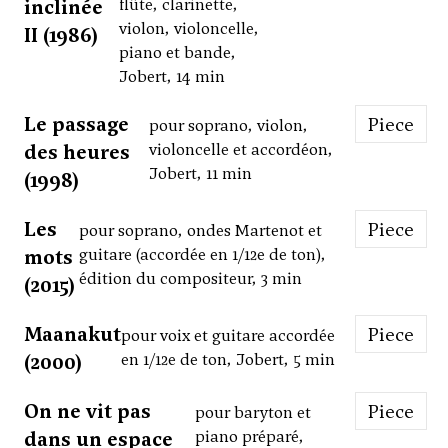
inclinée
flûte, clarinette,
violon, violoncelle,
II (1986)
piano et bande,
Jobert, 14 min
Le passage
Piece
pour soprano, violon,
des heures
violoncelle et accordéon,
Jobert, 11 min
(1998)
Les
Piece
pour soprano, ondes Martenot et
mots
guitare (accordée en 1/12e de ton),
édition du compositeur, 3 min
(2015)
Maanakut
Piece
pour voix et guitare accordée
(2000)
en 1/12e de ton, Jobert, 5 min
On ne vit pas
Piece
pour baryton et
dans un espace
piano préparé,