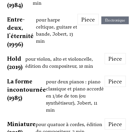
min
(1984)
Entre-
Piece
pour harpe
Électronique
deux,
celtique, guitare et
bande, Jobert, 13
l'éternité
min
(1996)
Hold
Piece
pour violon, alto et violoncelle,
(2019)
édition du compositeur, 10 min
La forme
Piece
pour deux pianos : piano
incontournée
classique et piano accordé
en 1/16e de ton (ou
(1985)
synthétiseur), Jobert, 11
min
Miniature
Piece
pour quatuor à cordes, édition
du compositeur, 3 min