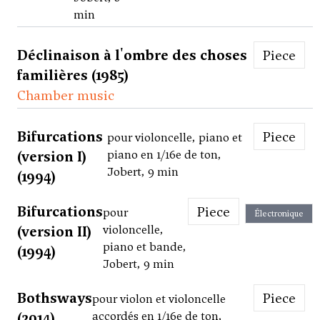
min
Déclinaison à l'ombre des choses
Piece
familières (1985)
Chamber music
Bifurcations
Piece
pour violoncelle, piano et
(version I)
piano en 1/16e de ton,
Jobert, 9 min
(1994)
Bifurcations
Piece
pour
Électronique
(version II)
violoncelle,
piano et bande,
(1994)
Jobert, 9 min
Bothsways
Piece
pour violon et violoncelle
(2014)
accordés en 1/16e de ton,