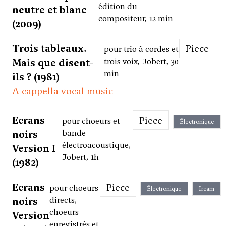
édition du
neutre et blanc
compositeur, 12 min
(2009)
Trois tableaux.
Piece
pour trio à cordes et
Mais que disent-
trois voix, Jobert, 30
min
ils ? (1981)
A cappella vocal music
Ecrans
Piece
pour choeurs et
Électronique
noirs
bande
électroacoustique,
Version I
Jobert, 1h
(1982)
Ecrans
Piece
pour choeurs
Électronique
Ircam
noirs
directs,
choeurs
Version
enregistrés et