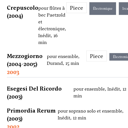
Crepuscolo
Piece
pour flûtes à
Électronique
Irc
(2004)
bec Paetzold
et
électronique,
Inédit, 16
min
Mezzogiorno
Piece
pour ensemble,
Électroni
(2004-2005)
Durand, 15 min
2003
Esegesi Del Ricordo
pour ensemble, Inédit, 12
(2003)
min
Primordia Rerum
pour soprano solo et ensemble,
(2003)
Inédit, 12 min
2002