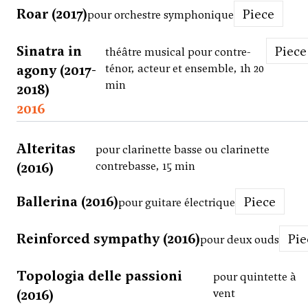
Roar (2017)
Piece
pour orchestre symphonique
Sinatra in
Piece
théâtre musical pour contre-
agony (2017-
ténor, acteur et ensemble, 1h 20
min
2018)
2016
Alteritas
pour clarinette basse ou clarinette
(2016)
contrebasse, 15 min
Ballerina (2016)
Piece
pour guitare électrique
Reinforced sympathy (2016)
Pi
pour deux ouds
Topologia delle passioni
pour quintette à
(2016)
vent