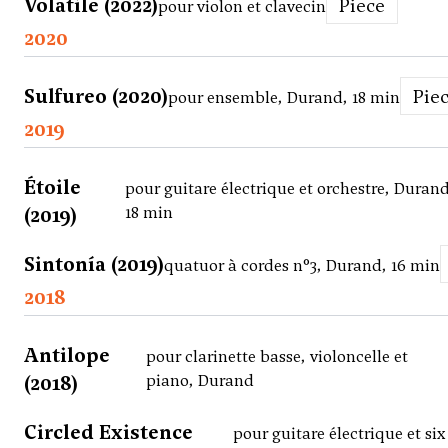
Volatile (2022)
Piece
pour violon et clavecin
2020
Sulfureo (2020)
Pie
pour ensemble, Durand, 18 min
2019
Étoile
pour guitare électrique et orchestre, Durand
(2019)
18 min
Sintonía (2019)
quatuor à cordes n°3, Durand, 16 min
2018
Antilope
pour clarinette basse, violoncelle et
(2018)
piano, Durand
Circled Existence
pour guitare électrique et six