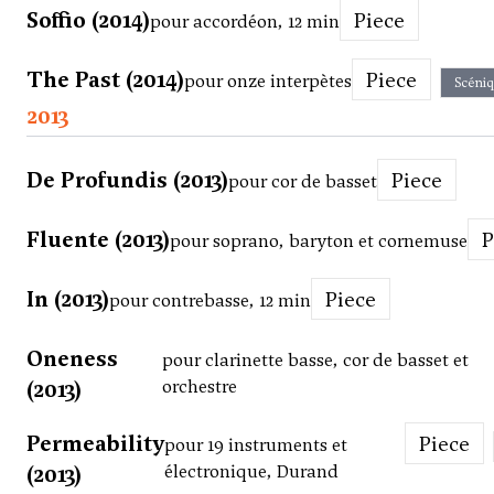
Soffio (2014)
Piece
pour accordéon, 12 min
The Past (2014)
Piece
pour onze interpètes
Scéni
2013
De Profundis (2013)
Piece
pour cor de basset
Fluente (2013)
pour soprano, baryton et cornemuse
In (2013)
Piece
pour contrebasse, 12 min
Oneness
pour clarinette basse, cor de basset et
(2013)
orchestre
Permeability
Piece
pour 19 instruments et
(2013)
électronique, Durand