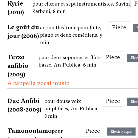
Kyrie
pour chœur et sept instrumentistes, Suvini
(2010)
Zerboni, 8 min
Le goût du
Piece
action théâtrale pour flûte,
jour (2006)
piano et deux comédiens, 9
min
Terzo
Piece
pour deux sopranos et flûte
Élec
anfibio
basse, Ars Publica, 6 min
(2009)
A cappella vocal music
Due Anfibi
Piece
pour douze voix
Élec
(2008-2009)
amplifiées, Ars Publica,
8 min
Tamonontamo
Piece
pour
Électronique