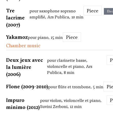
Tre
Piece
pour saxophone soprano
Élec
lacrime
amplifié, Ars Publica, 10 min
(2007)
Yakamoz
Piece
pour piano, 15 min
Chamber music
Deux jeux avec
pour clarinette basse,
la lumière
violoncelle et piano, Ars
Publica, 8 min
(2006)
Flone (2009-2010)
Pi
pour flûte et trombone, 5 min
Impuro
pour violon, violoncelle et piano,
minimo (2012)
Suvini Zerboni, 12 min