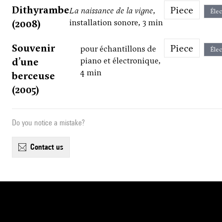
Dithyrambe
Piece
La naissance de la vigne
,
Élec
(2008)
installation sonore, 3 min
Souvenir
Piece
pour échantillons de
Élec
d’une
piano et électronique,
4 min
berceuse
(2005)
Do you notice a mistake?
contact us