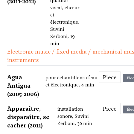
(2011-2012)
quatuor
vocal, chœur
et
électronique,
Suvini
Zerboni, 19
min
Electronic music / fixed media / mechanical mus
instruments
Agua
Piece
pour échantillons d’eau
Élec
Antigua
et électronique, 4 min
(2005-2006)
Apparaître,
Piece
installation
Élec
disparaître, se
sonore, Suvini
Zerboni, 30 min
cacher (2011)