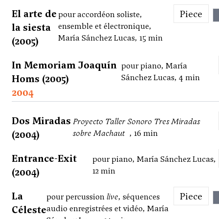
El arte de
Piece
pour accordéon soliste,
la siesta
ensemble et électronique,
María Sánchez Lucas, 15 min
(2005)
In Memoriam Joaquín
pour piano, María
Homs (2005)
Sánchez Lucas, 4 min
2004
Dos Miradas
Proyecto Taller Sonoro Tres Miradas
(2004)
sobre Machaut
, 16 min
Entrance-Exit
pour piano, María Sánchez Lucas,
(2004)
12 min
La
Piece
pour percussion
live
, séquences
Céleste
audio enregistrées et vidéo, María