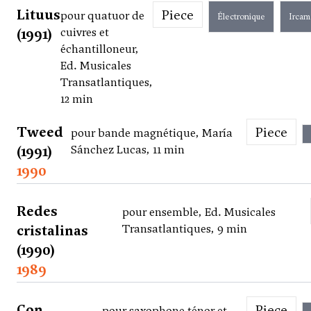
Lituus
Piece
pour quatuor de
Électronique
Ircam
(1991)
cuivres et
échantilloneur,
Ed. Musicales
Transatlantiques,
12 min
Tweed
Piece
pour bande magnétique, María
(1991)
Sánchez Lucas, 11 min
1990
Redes
pour ensemble, Ed. Musicales
cristalinas
Transatlantiques, 9 min
(1990)
1989
Con
Piece
pour saxophone ténor et