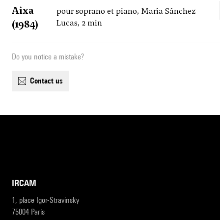
Aixa
pour soprano et piano, María Sánchez
(1984)
Lucas, 2 min
Do you notice a mistake?
contact us
IRCAM
1, place Igor-Stravinsky
75004 Paris