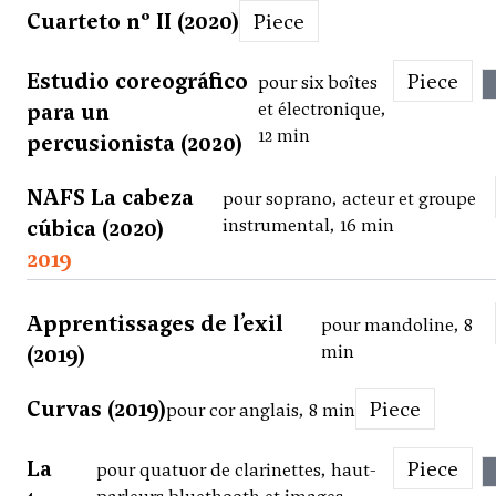
Cuarteto nº II (2020)
Piece
Estudio coreográfico
Piece
pour six boîtes
para un
et électronique,
12 min
percusionista (2020)
NAFS La cabeza
pour soprano, acteur et groupe
cúbica (2020)
instrumental, 16 min
2019
Apprentissages de l’exil
pour mandoline, 8
(2019)
min
Curvas (2019)
Piece
pour cor anglais, 8 min
La
Piece
pour quatuor de clarinettes, haut-