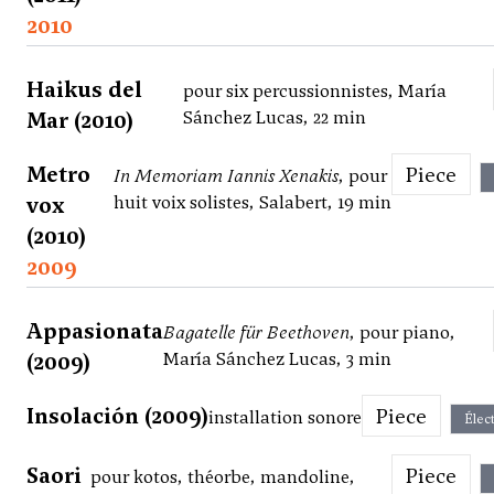
2010
Haikus del
pour six percussionnistes, María
Mar (2010)
Sánchez Lucas, 22 min
Metro
Piece
In Memoriam Iannis Xenakis
, pour
vox
huit voix solistes, Salabert, 19 min
(2010)
2009
Appasionata
Bagatelle für Beethoven
, pour piano,
(2009)
María Sánchez Lucas, 3 min
Insolación (2009)
Piece
installation sonore
Élec
Saori
Piece
pour kotos, théorbe, mandoline,