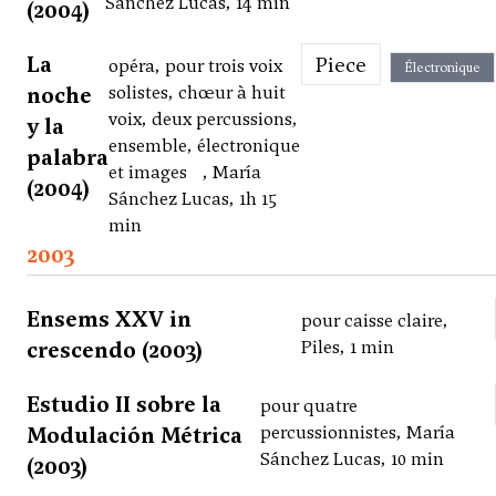
Sánchez Lucas, 14 min
(2004)
La
Piece
opéra, pour trois voix
Électronique
noche
solistes, chœur à huit
voix, deux percussions,
y la
ensemble, électronique
palabra
et images , María
(2004)
Sánchez Lucas, 1h 15
min
2003
Ensems XXV in
pour caisse claire,
crescendo (2003)
Piles, 1 min
Estudio II sobre la
pour quatre
Modulación Métrica
percussionnistes, María
Sánchez Lucas, 10 min
(2003)