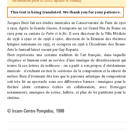
Information prior to 2002: update is coming
This text is being translated. We thank you for your patience.
Jacques Ibert fait ses études musicales au Conservatoire de Paris de 1910
à 1914. Après la Grande Guerre, il remporte un 1er Grand Prix de Rome en
1919 pour sa cantate
Le Poète et la fée
. Il sera directeur de la Villa Médicis
de 1936 à 1940 et de 1946 à 1960, directeur de la Réunion des théâtres
lyriques nationaux en 1955, et occupera en 1956 à l'Académie des Beaux-
Arts le fauteuil laissé vacant par Guy Ropartz.
Ibert représente une certaine tradition de l'art français, dans laquelle
élégance et humour sont au service d'une musique de divertissement qui
trouve là ses lettres de noblesse - on a parlé à son propos d'«hédonisme
musical» - n'excluant en rien le «sérieux» de la composition et la sûreté du
métier. Rien d'étonnant dès lors que le parcours artistique du compositeur
soit très lié au spectacle sous ses différentes formes : musiques pour le
théâtre (dont certaines écrites en collaboration, avec
Honegger
notamment), musiques de scène, ballets, et plus de 60 partitions pour le
cinéma.
© Ircam-Centre Pompidou, 1998