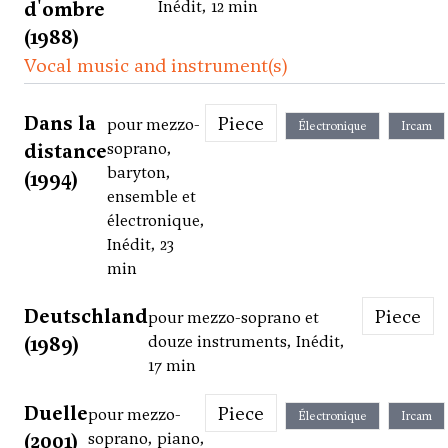
d'ombre
Inédit, 12 min
(1988)
Vocal music and instrument(s)
Dans la
Piece
pour mezzo-
Électronique
Ircam
distance
soprano,
baryton,
(1994)
ensemble et
électronique,
Inédit, 23
min
Deutschland
Piece
pour mezzo-soprano et
(1989)
douze instruments, Inédit,
17 min
Duelle
Piece
pour mezzo-
Électronique
Ircam
(2001)
soprano, piano,