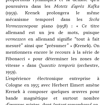
poursuivra dans les
Motets d’après Kafka
(1959). Krenek prolongera le même
mécanisme temporel dans les
Sechs
Vermessene
pour piano (1958) : « Ce titre
allemand est un jeu de mots, puisque
vermessen
en allemand signifie “tout à fait
mesuré” ainsi que “présumer” » (Krenek). On
mentionnera encore le recours à la série de
Fibonacci « pour déterminer les zones de
vitesse » dans
Quaestio temporis
(orchestre,
1959).
L’expérience électronique entreprise à
Cologne en 1955 avec
Herbert Eimert
amène
Krenek à composer quelques œuvres pour
bande magnétique et surtout nombre
d’œuvres mixtes, dont
Instant remembered
op.