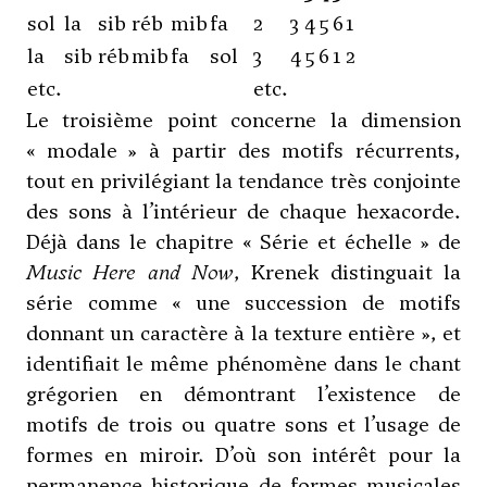
sol
la
sib
réb
mib
fa
2
3
4
5
6
1
la
sib
réb
mib
fa
sol
3
4
5
6
1
2
etc.
etc.
Le troisième point concerne la dimension
« modale » à partir des motifs récurrents,
tout en privilégiant la tendance très conjointe
des sons à l’intérieur de chaque hexacorde.
Déjà dans le chapitre « Série et échelle » de
Music Here and Now
, Krenek distinguait la
série comme « une succession de motifs
donnant un caractère à la texture entière », et
identifiait le même phénomène dans le chant
grégorien en démontrant l’existence de
motifs de trois ou quatre sons et l’usage de
formes en miroir. D’où son intérêt pour la
permanence historique de formes musicales