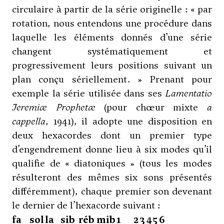
circulaire à partir de la série originelle : « par
rotation, nous entendons une procédure dans
laquelle les éléments donnés d’une série
changent systématiquement et
progressivement leurs positions suivant un
plan conçu sériellement. » Prenant pour
exemple la série utilisée dans ses
Lamentatio
Jeremiæ Prophetæ
(pour chœur mixte
a
cappella
, 1941), il adopte une disposition en
deux hexacordes dont un premier type
d’engendrement donne lieu à six modes qu’il
qualifie de « diatoniques » (tous les modes
résulteront des mêmes six sons présentés
différemment), chaque premier son devenant
le dernier de l’hexacorde suivant :
fa
sol
la
sib
réb
mib
1
2
3
4
5
6