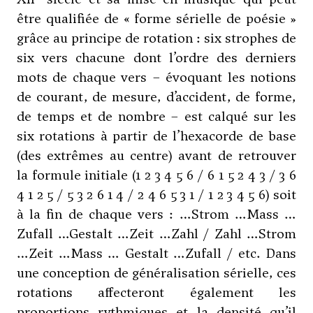
être qualifiée de « forme sérielle de poésie »
grâce au principe de rotation : six strophes de
six vers chacune dont l’ordre des derniers
mots de chaque vers – évoquant les notions
de courant, de mesure, d’accident, de forme,
de temps et de nombre – est calqué sur les
six rotations à partir de l’hexacorde de base
(des extrêmes au centre) avant de retrouver
la formule initiale (1 2 3 4 5 6 / 6 1 5 2 4 3 / 3 6
4 1 2 5 / 5 3 2 6 1 4 / 2 4 6 5 3 1 / 1 2 3 4 5 6) soit
à la fin de chaque vers : …Strom …Mass …
Zufall …Gestalt …Zeit …Zahl / Zahl …Strom
…Zeit …Mass … Gestalt …Zufall / etc. Dans
une conception de généralisation sérielle, ces
rotations affecteront également les
proportions rythmiques et la densité qu’il