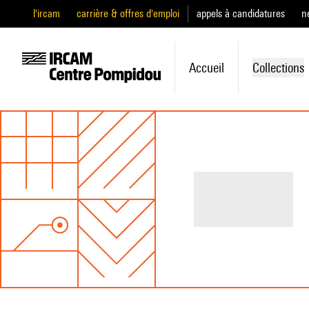
l'ircam
carrière & offres d'emploi
appels à candidatures
n
Accueil
Collections