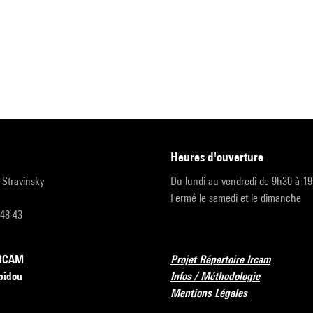
heures d'ouverture
r-Stravinsky
Du lundi au vendredi de 9h30 à 1
Fermé le samedi et le dimanche
 48 43
’IRCAM
Projet Répertoire Ircam
pidou
Infos / Méthodologie
Mentions Légales