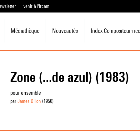
ewsletter
venir à l'ircam
Médiathèque
Nouveautés
Index Compositeur·ric
Zone (...de azul) (1983)
pour ensemble
par
James Dillon
(1950
)