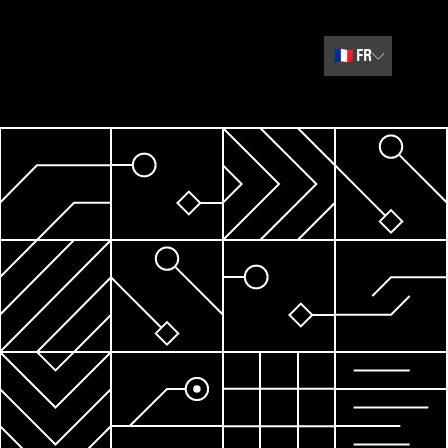
🇫🇷
FR