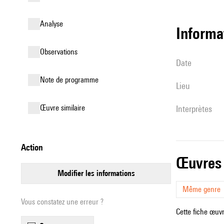
analyse
informa
observations
date
Note de programme
lieu
œuvre similaire
interprètes
action
œuvres
modifier les informations
Même genre
Vous constatez une erreur ?
Cette fiche œuvr