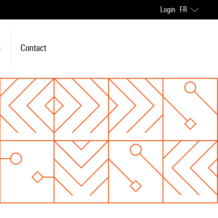
Login
FR
e
Contact