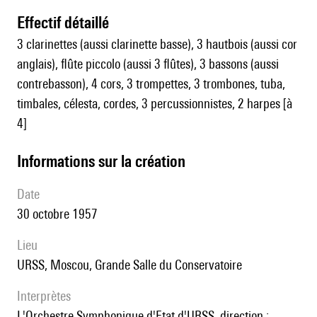
effectif détaillé
3 clarinettes (aussi clarinette basse), 3 hautbois (aussi cor
anglais), flûte piccolo (aussi 3 flûtes), 3 bassons (aussi
contrebasson), 4 cors, 3 trompettes, 3 trombones, tuba,
timbales, célesta, cordes, 3 percussionnistes, 2 harpes [à
4]
informations sur la création
date
30 octobre 1957
lieu
URSS, Moscou, Grande Salle du Conservatoire
interprètes
l'Orchestre Symphonique d'Etat d'URSS, direction :