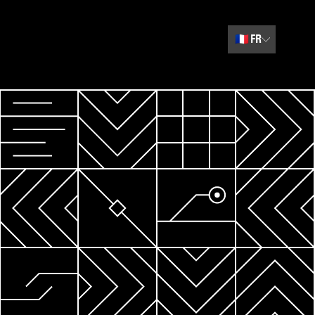
🇫🇷
FR