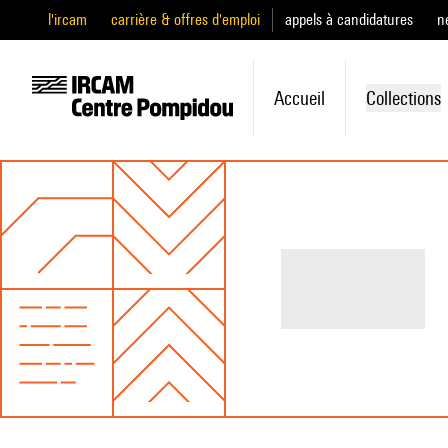
l'ircam
carrière & offres d'emploi
appels à candidatures
n
Accueil
Collections