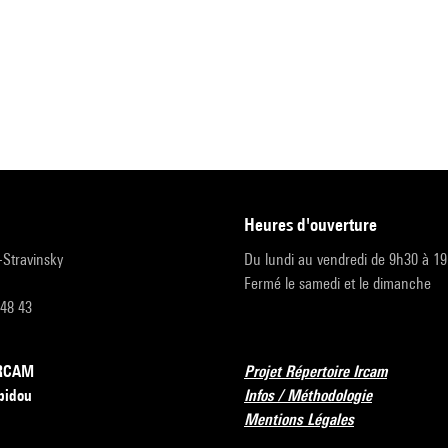
heures d'ouverture
r-Stravinsky
Du lundi au vendredi de 9h30 à 1
Fermé le samedi et le dimanche
 48 43
’IRCAM
Projet Répertoire Ircam
pidou
Infos / Méthodologie
Mentions Légales