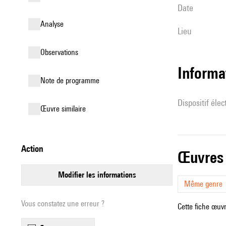
date
analyse
lieu
observations
Informa
Note de programme
Dispositif éle
œuvre similaire
action
œuvres
modifier les informations
Même genre
Vous constatez une erreur ?
Cette fiche œuvr