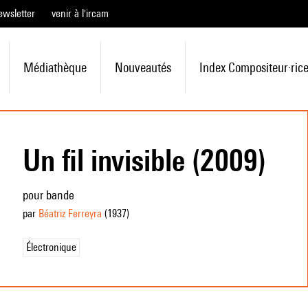
ewsletter
venir à l'ircam
Médiathèque
Nouveautés
Index Compositeur·ric
Un fil invisible (2009)
pour bande
par
Béatriz Ferreyra
(1937
)
Électronique