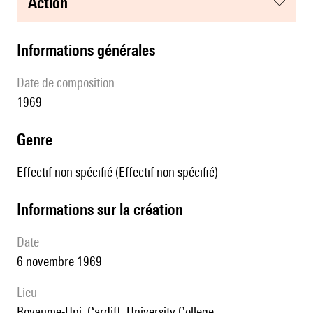
action
informations générales
date de composition
1969
genre
Effectif non spécifié (Effectif non spécifié)
informations sur la création
date
6 novembre 1969
lieu
Royaume-Uni, Cardiff, University College