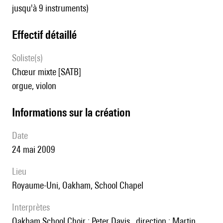
jusqu'à 9 instruments)
effectif détaillé
Soliste(s)
chœur mixte [SATB]
orgue, violon
informations sur la création
date
24 mai 2009
lieu
Royaume-Uni, Oakham, School Chapel
interprètes
Oakham School Choir ; Peter Davis,, direction ; Martin