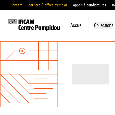
l'ircam
carrière & offres d'emploi
appels à candidatures
n
Accueil
Collections