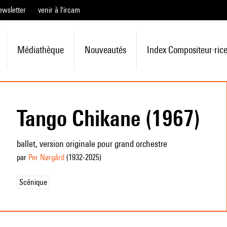
ewsletter
venir à l'ircam
Médiathèque
Nouveautés
Index Compositeur·ric
Tango Chikane (1967)
ballet, version originale pour grand orchestre
par
Per Nørgård
(1932
-2025
)
Scénique