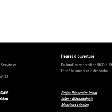
heures d'ouverture
r-Stravinsky
Du lundi au vendredi de 9h30 à 1
Fermé le samedi et le dimanche
 48 43
’IRCAM
Projet Répertoire Ircam
pidou
Infos / Méthodologie
Mentions Légales