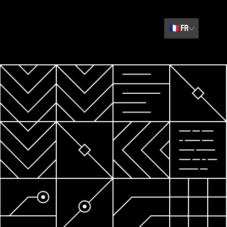
🇫🇷
FR