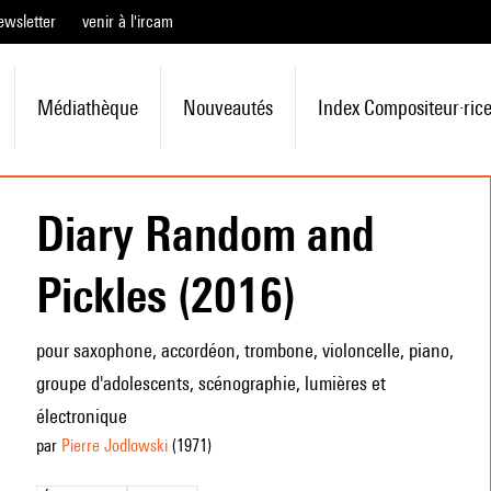
ewsletter
venir à l'ircam
Médiathèque
Nouveautés
Index Compositeur·ric
Diary Random and
Pickles (2016)
pour saxophone, accordéon, trombone, violoncelle, piano,
groupe d'adolescents, scénographie, lumières et
électronique
par
Pierre Jodlowski
(1971
)