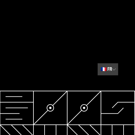
🇫🇷
FR