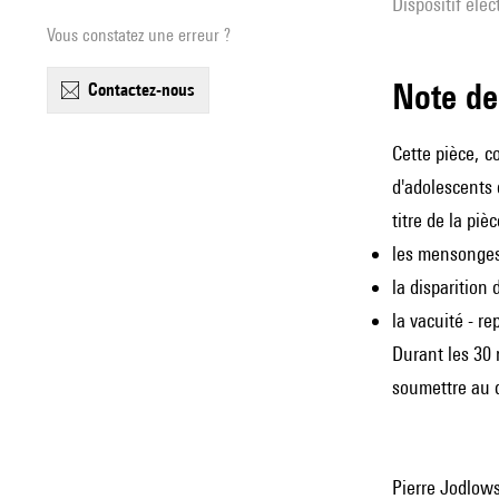
Dispositif éle
Vous constatez une erreur ?
Note 
contactez-nous
Cette pièce, c
d'adolescents 
titre de la pièc
les mensonges 
la disparition
la vacuité - re
Durant les 30 
soumettre au d
Pierre Jodlows