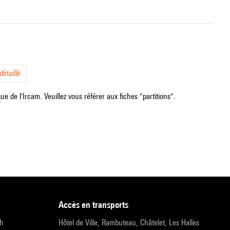
étaillé
e de l'Ircam. Veuillez vous référer aux fiches "partitions".
accès en transports
9h
Hôtel de Ville, Rambuteau, Châtelet, Les Halles