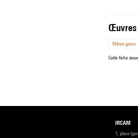
œuvres
Même genre
Cette fiche œuvr
IRCAM
1, place Igo