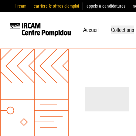
l'ircam
carrière & offres d'emploi
appels à candidatures
n
Accueil
Collections