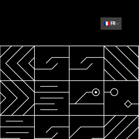
🇫🇷
FR