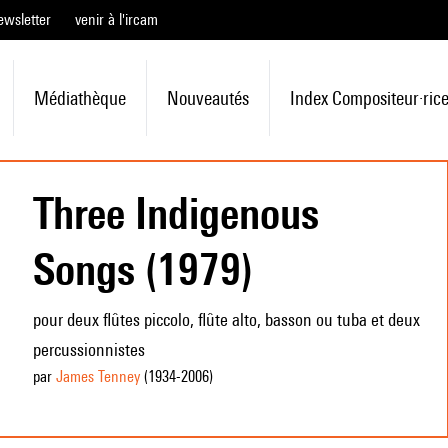
ewsletter
venir à l'ircam
Médiathèque
Nouveautés
Index Compositeur·ric
Three Indigenous
Songs (1979)
pour deux flûtes piccolo, flûte alto, basson ou tuba et deux
percussionnistes
par
James Tenney
(1934
-2006
)