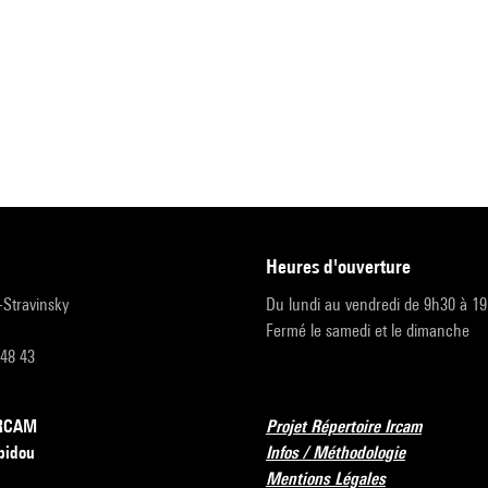
heures d'ouverture
r-Stravinsky
Du lundi au vendredi de 9h30 à 1
Fermé le samedi et le dimanche
 48 43
’IRCAM
Projet Répertoire Ircam
pidou
Infos / Méthodologie
Mentions Légales