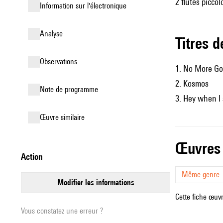
2 flûtes piccol
Information sur l'électronique
analyse
Titres 
observations
1. No More G
2. Kosmos
Note de programme
3. Hey when I
œuvre similaire
œuvres
action
Même genre
modifier les informations
Cette fiche œuvr
Vous constatez une erreur ?