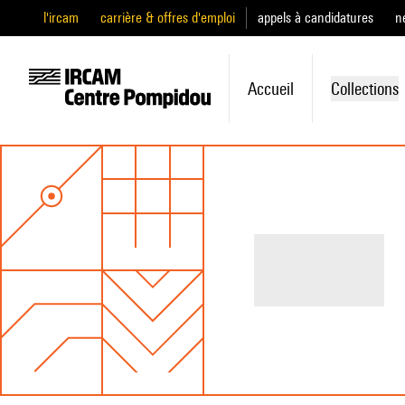
l'ircam
carrière & offres d'emploi
appels à candidatures
n
Accueil
Collections