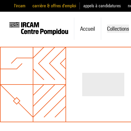
l'ircam
carrière & offres d'emploi
appels à candidatures
n
Accueil
Collections