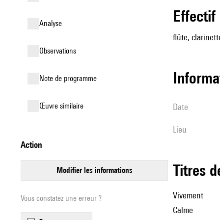
effectif
analyse
flûte, clarinet
observations
informa
Note de programme
œuvre similaire
date
lieu
action
Titres 
modifier les informations
Vivement
Vous constatez une erreur ?
Calme