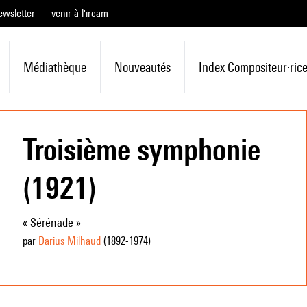
ewsletter
venir à l'ircam
Médiathèque
Nouveautés
Index Compositeur·ric
Troisième symphonie
(1921)
« Sérénade »
par
Darius Milhaud
(1892
-1974
)