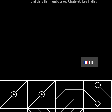
9h
Hôtel de Ville, Rambuteau, Châtelet, Les Halles
🇫🇷
FR