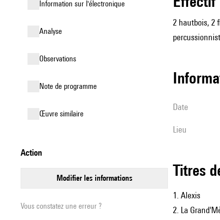
effectif
Information sur l'électronique
2 hautbois, 2 f
analyse
percussionnist
observations
informa
Note de programme
date
œuvre similaire
lieu
action
Titres 
modifier les informations
1. Alexis
Vous constatez une erreur ?
2. La Grand'M