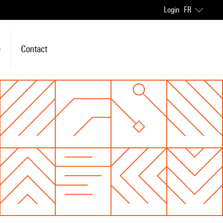
Login
FR
e
Contact