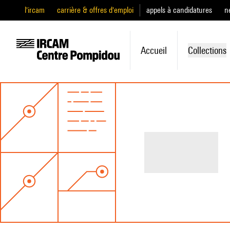
l'ircam
carrière & offres d'emploi
appels à candidatures
n
Accueil
Collections