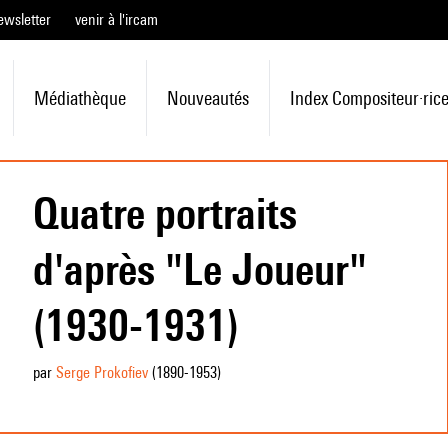
ewsletter
venir à l'ircam
Médiathèque
Nouveautés
Index Compositeur·ric
Quatre portraits
d'après "Le Joueur"
(1930-1931)
par
Serge Prokofiev
(1890
-1953
)