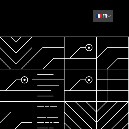
🇫🇷
FR