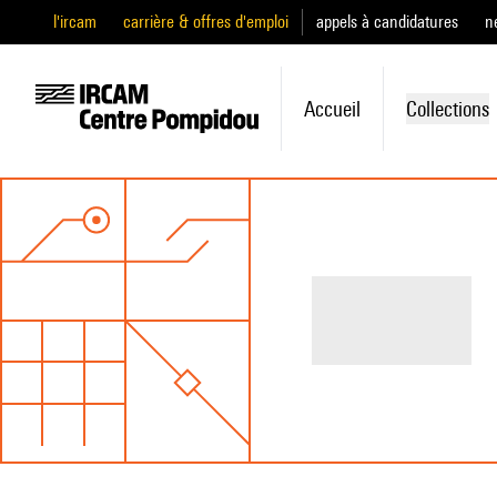
l'ircam
carrière & offres d'emploi
appels à candidatures
n
Accueil
Collections