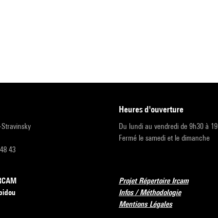
heures d'ouverture
r-Stravinsky
Du lundi au vendredi de 9h30 à 1
Fermé le samedi et le dimanche
 48 43
’IRCAM
Projet Répertoire Ircam
pidou
Infos / Méthodologie
Mentions Légales