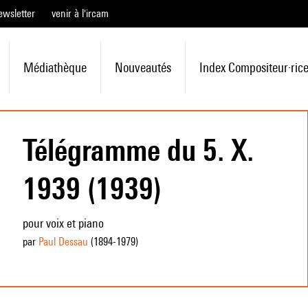
ewsletter
venir à l'ircam
Médiathèque
Nouveautés
Index Compositeur·ric
Télégramme du 5. X.
1939 (1939)
pour voix et piano
par
Paul Dessau
(1894
-1979
)