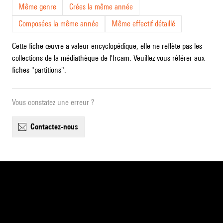
Même genre
Crées la même année
Composées la même année
Même effectif détaillé
Cette fiche œuvre a valeur encyclopédique, elle ne reflète pas les
collections de la médiathèque de l'Ircam. Veuillez vous référer aux
fiches "partitions".
Vous constatez une erreur ?
contactez-nous