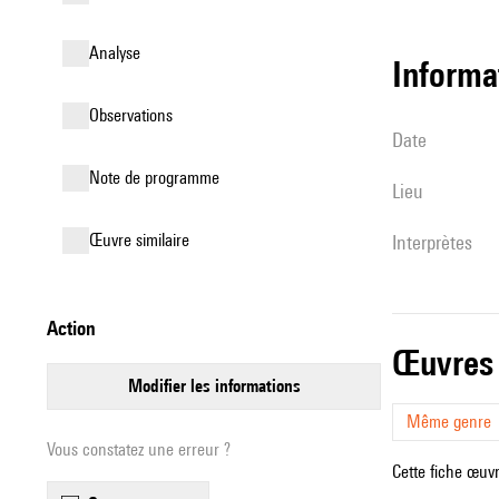
analyse
informa
observations
date
Note de programme
lieu
œuvre similaire
interprètes
action
œuvres
modifier les informations
Même genre
Vous constatez une erreur ?
Cette fiche œuvr