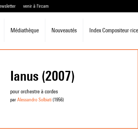
ewsletter
venir à l'ircam
Médiathèque
Nouveautés
Index Compositeur·ric
Ianus (2007)
pour orchestre à cordes
par
Alessandro Solbiati
(1956
)