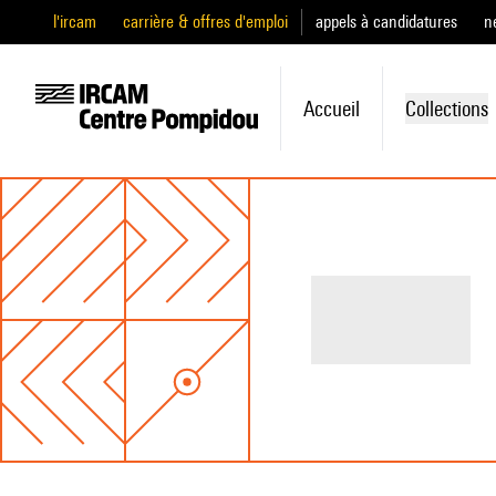
l'ircam
carrière & offres d'emploi
appels à candidatures
n
Accueil
Collections