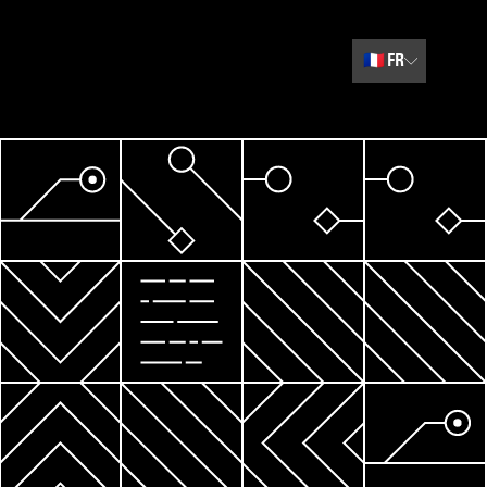
🇫🇷
FR