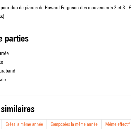
pour duo de pianos de
Howard Ferguson
des mouvements 2 et 3 :
P
ss)
de parties
urrée
to
Saraband
ale
 similaires
Crées la même année
Composées la même année
Même effectif d