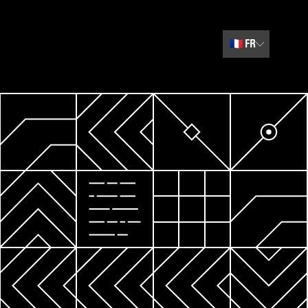
🇫🇷
FR