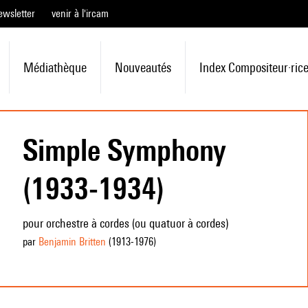
ewsletter
venir à l'ircam
Médiathèque
Nouveautés
Index Compositeur·ric
Simple Symphony
(1933-1934)
pour orchestre à cordes (ou quatuor à cordes)
par
Benjamin Britten
(1913
-1976
)