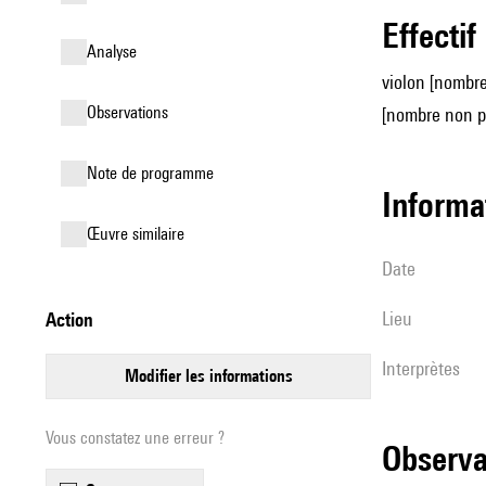
effectif
analyse
violon [nombre
observations
[nombre non p
Note de programme
informa
œuvre similaire
date
lieu
action
interprètes
modifier les informations
Vous constatez une erreur ?
observ