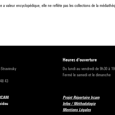
e a valeur encyclopédique, elle ne reflète pas les collections de la médiathèqu
heures d'ouverture
r-Stravinsky
Du lundi au vendredi de 9h30 à 1
Fermé le samedi et le dimanche
 48 43
’IRCAM
Projet Répertoire Ircam
pidou
Infos / Méthodologie
Mentions Légales