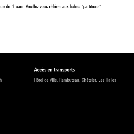
e de l'Ircam. Veuillez vous référer aux fiches "partitions".
accès en transports
9h
Hôtel de Ville, Rambuteau, Châtelet, Les Halles