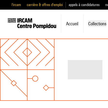
l'ircam
carrière & offres d'emploi
appels à candidatures
n
Accueil
Collections