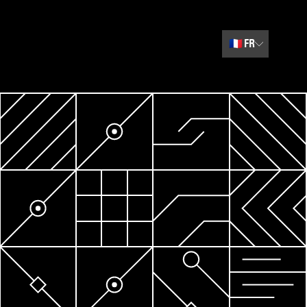
🇫🇷
FR