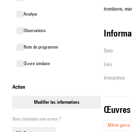
trombone, ma
analyse
observations
informa
Note de programme
date
œuvre similaire
lieu
interprètes
action
modifier les informations
œuvres
Vous constatez une erreur ?
Même genre