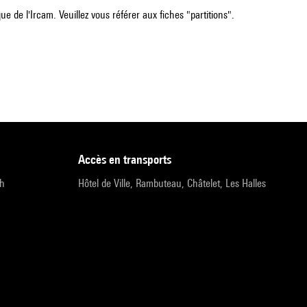
e de l'Ircam. Veuillez vous référer aux fiches "partitions".
accès en transports
9h
Hôtel de Ville, Rambuteau, Châtelet, Les Halles