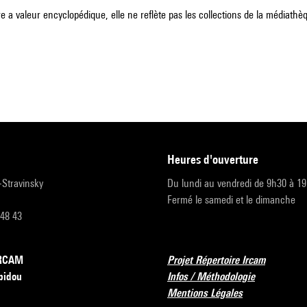
e a valeur encyclopédique, elle ne reflète pas les collections de la médiathèqu
heures d'ouverture
r-Stravinsky
Du lundi au vendredi de 9h30 à 1
Fermé le samedi et le dimanche
 48 43
’IRCAM
Projet Répertoire Ircam
pidou
Infos / Méthodologie
Mentions Légales