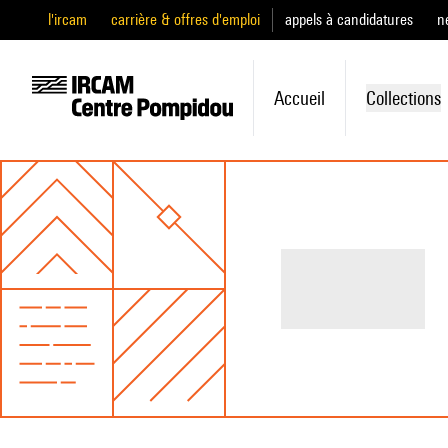
l'ircam
carrière & offres d'emploi
appels à candidatures
n
Accueil
Collections