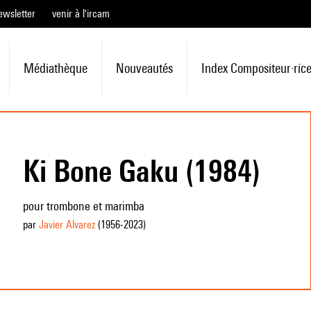
ewsletter
venir à l'ircam
Médiathèque
Nouveautés
Index Compositeur·ric
Ki Bone Gaku (1984)
pour trombone et marimba
par
Javier Alvarez
(1956
-2023
)