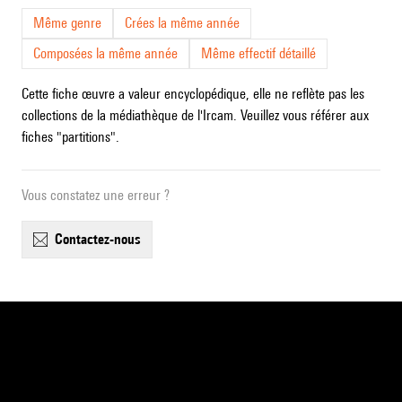
Même genre
Crées la même année
Composées la même année
Même effectif détaillé
Cette fiche œuvre a valeur encyclopédique, elle ne reflète pas les
collections de la médiathèque de l'Ircam. Veuillez vous référer aux
fiches "partitions".
Vous constatez une erreur ?
contactez-nous